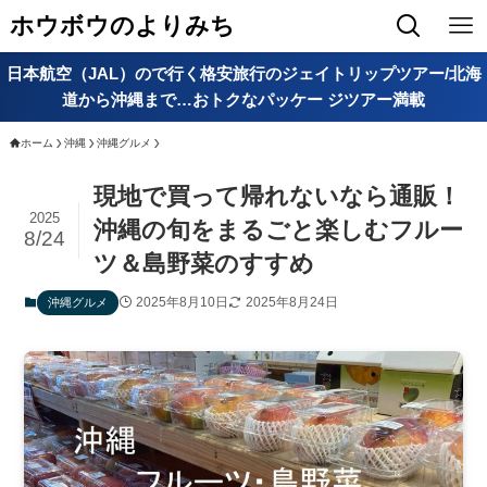
ホウボウのよりみち
日本航空（JAL）ので行く格安旅行のジェイトリップツアー/北海
道から沖縄まで…おトクなパッケー ジツアー満載
ホーム
沖縄
沖縄グルメ
現地で買って帰れないなら通販！
2025
沖縄の旬をまるごと楽しむフルー
8/24
ツ＆島野菜のすすめ
2025年8月10日
2025年8月24日
沖縄グルメ