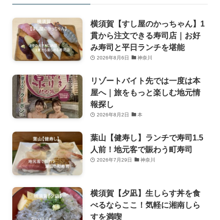
横須賀【すし屋のかっちゃん】1
貫から注文できる寿司店｜お好
み寿司と平日ランチを堪能
2026年8月6日
神奈川
リゾートバイト先では一度は本
屋へ｜旅をもっと楽しむ地元情
報探し
2026年8月2日
本
葉山【健寿し】ランチで寿司1.5
人前！地元客で賑わう町寿司
2026年7月29日
神奈川
横須賀【夕凪】生しらす丼を食
べるならここ！気軽に湘南しら
すを満喫