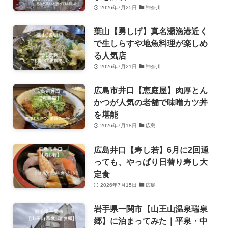
2026年7月25日
神奈川
葉山【勇しげ】真名瀬漁港近く
で生しらすや地魚料理が楽しめ
る人気店
2026年7月21日
神奈川
広島市井口【恵庭屋】肉厚とん
かつが人気の老舗で味噌カツ丼
を堪能
2026年7月18日
広島
広島井口【寿し若】6月に2回通
っても、やっぱり日替り寿し大
定食
2026年7月15日
広島
岩手県一関市【山王山温泉瑞泉
郷】に泊まってみた｜平泉・中