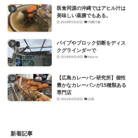
医食同源の沖縄ではアヒル汁は
美味しい薬膳でもある。
2019年5月22日
沖縄汁物
パイプやブロック切断をディス
クグラインダーで
2019年9月18日
How to
【広島カレーパン研究所】個性
豊かなカレーパンが15種類ある
専門店
2021年4月30日
広島
新着記事