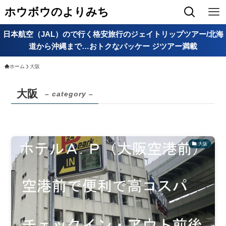
ホウボウのよりみち
日本航空（JAL）ので行く格安旅行のジェイトリップツアー/北海
道から沖縄まで…おトクなパッケー ジツアー満載
ホーム
大阪
大阪
– category –
大阪