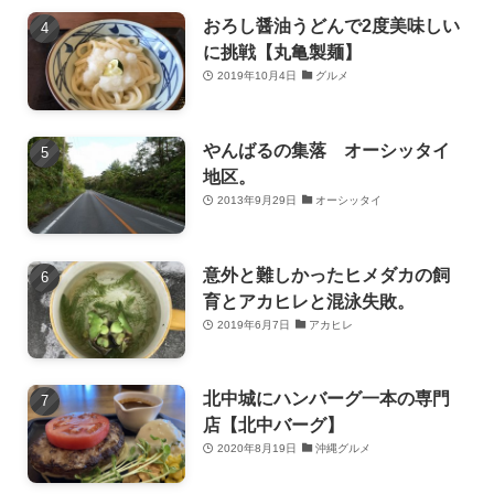
おろし醤油うどんで2度美味しい
に挑戦【丸亀製麺】
2019年10月4日
グルメ
やんばるの集落 オーシッタイ
地区。
2013年9月29日
オーシッタイ
意外と難しかったヒメダカの飼
育とアカヒレと混泳失敗。
2019年6月7日
アカヒレ
北中城にハンバーグ一本の専門
店【北中バーグ】
2020年8月19日
沖縄グルメ