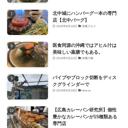
北中城にハンバーグ一本の専門
店【北中バーグ】
2020年8月19日
沖縄グルメ
医食同源の沖縄ではアヒル汁は
美味しい薬膳でもある。
2019年5月22日
沖縄汁物
パイプやブロック切断をディス
クグラインダーで
2019年9月18日
How to
【広島カレーパン研究所】個性
豊かなカレーパンが15種類ある
専門店