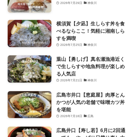
2026年7月29日
神奈川
横須賀【夕凪】生しらす丼を食
べるならここ！気軽に湘南しら
すを満喫
2026年7月25日
神奈川
葉山【勇しげ】真名瀬漁港近く
で生しらすや地魚料理が楽しめ
る人気店
2026年7月21日
神奈川
広島市井口【恵庭屋】肉厚とん
かつが人気の老舗で味噌カツ丼
を堪能
2026年7月18日
広島
広島井口【寿し若】6月に2回通