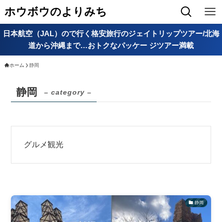
ホウボウのよりみち
日本航空（JAL）ので行く格安旅行のジェイトリップツアー/北海
道から沖縄まで…おトクなパッケー ジツアー満載
ホーム
静岡
静岡
– category –
グルメ観光
静岡