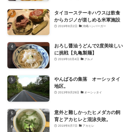
タイヨーステーキハウスは飲食
からカジノが楽しめる米軍施設
2019年8月2日
沖縄ハンバーガー
おろし醤油うどんで2度美味しい
に挑戦【丸亀製麺】
2019年10月4日
グルメ
やんばるの集落 オーシッタイ
地区。
2013年9月29日
オーシッタイ
意外と難しかったヒメダカの飼
育とアカヒレと混泳失敗。
2019年6月7日
アカヒレ