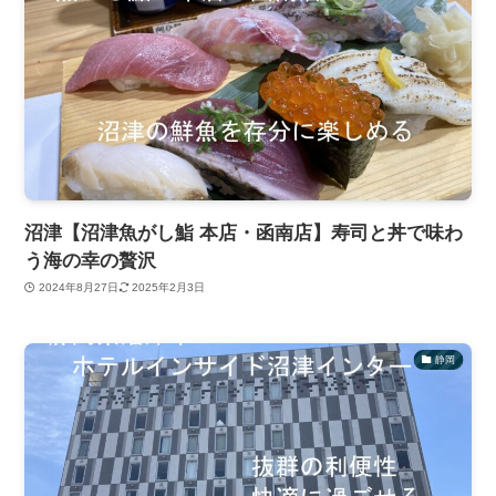
沼津【沼津魚がし鮨 本店・函南店】寿司と丼で味わ
う海の幸の贅沢
2024年8月27日
2025年2月3日
静岡