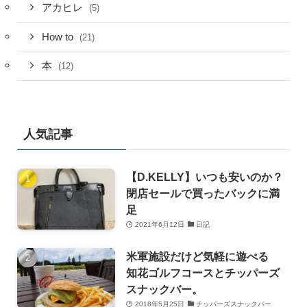
アカヒレ
(5)
How to
(21)
本
(12)
人気記事
【D.KELLY】いつも安いのか？
閉店セールで買ったバックに満
足
2021年6月12日
日記
米軍施設だけど気軽に遊べる
知花ゴルフコースとチッパーズ
スナックバー。
2018年5月25日
チッパーズスナックバー