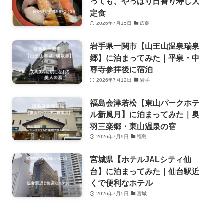
っても、やっぱり日替り寿し大
定食
2026年7月15日
広島
岩手県一関市【山王山温泉瑞泉
郷】に泊まってみた｜平泉・中
尊寺参拝後に宿泊
2026年7月12日
岩手
福島会津若松【東山パークホテ
ル新風月】に泊まってみた｜奥
羽三楽郷・東山温泉の宿
2026年7月9日
福島
宮城県【ホテルJALシティ仙
台】に泊まってみた｜仙台駅近
くで便利なホテル
2026年7月5日
宮城