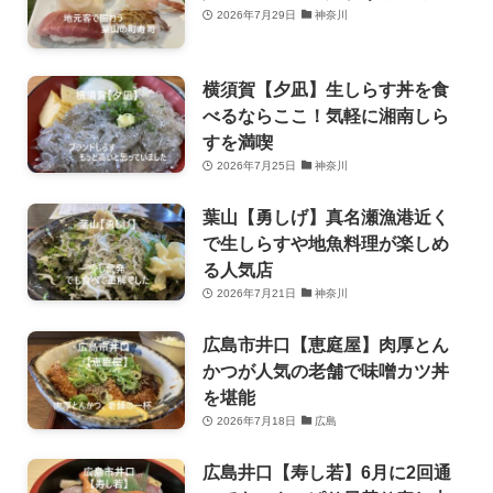
2026年7月29日
神奈川
横須賀【夕凪】生しらす丼を食
べるならここ！気軽に湘南しら
すを満喫
2026年7月25日
神奈川
葉山【勇しげ】真名瀬漁港近く
で生しらすや地魚料理が楽しめ
る人気店
2026年7月21日
神奈川
広島市井口【恵庭屋】肉厚とん
かつが人気の老舗で味噌カツ丼
を堪能
2026年7月18日
広島
広島井口【寿し若】6月に2回通