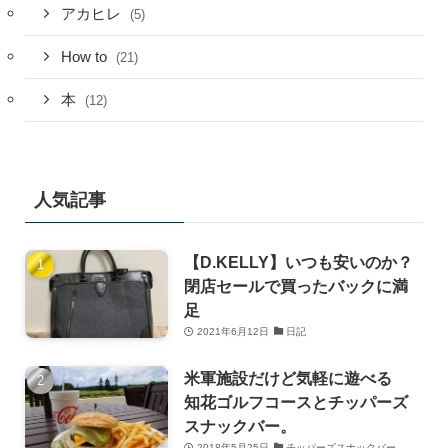
アカヒレ
(5)
How to
(21)
本
(12)
人気記事
【D.KELLY】いつも安いのか？
閉店セールで買ったバックに満
足
2021年6月12日
日記
米軍施設だけど気軽に遊べる
知花ゴルフコースとチッパーズ
スナックバー。
2018年5月25日
チッパーズスナックバー