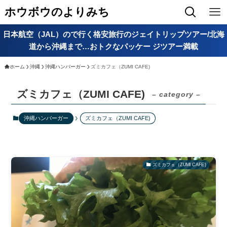
ホウボウのよりみち
日本航空（JAL）ので行く格安旅行のジェイトリップツアー/北海
道から沖縄まで…おトクなパッケー ジツアー満載
ホーム
沖縄
沖縄ハンバーガー
ズミカフェ（ZUMI CAFE)
ズミカフェ（ZUMI CAFE)
– category –
沖縄ハンバーガー
ズミカフェ（ZUMI CAFE)
ズミカフェ（ZUMI CAFE)