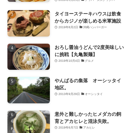
タイヨーステーキハウスは飲食
からカジノが楽しめる米軍施設
2019年8月2日
沖縄ハンバーガー
おろし醤油うどんで2度美味しい
に挑戦【丸亀製麺】
2019年10月4日
グルメ
やんばるの集落 オーシッタイ
地区。
2013年9月29日
オーシッタイ
意外と難しかったヒメダカの飼
育とアカヒレと混泳失敗。
2019年6月7日
アカヒレ