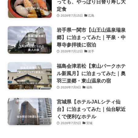
っても、やっぱり日替り寿し大
定食
2026年7月15日
広島
岩手県一関市【山王山温泉瑞泉
郷】に泊まってみた｜平泉・中
尊寺参拝後に宿泊
2026年7月12日
岩手
福島会津若松【東山パークホテ
ル新風月】に泊まってみた｜奥
羽三楽郷・東山温泉の宿
2026年7月9日
福島
宮城県【ホテルJALシティ仙
台】に泊まってみた｜仙台駅近
くで便利なホテル
2026年7月5日
宮城