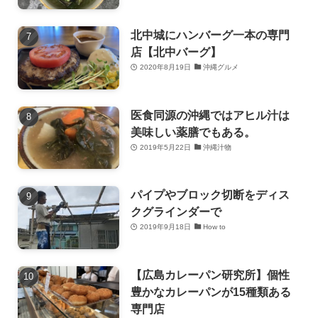
北中城にハンバーグ一本の専門
店【北中バーグ】
2020年8月19日
沖縄グルメ
医食同源の沖縄ではアヒル汁は
美味しい薬膳でもある。
2019年5月22日
沖縄汁物
パイプやブロック切断をディス
クグラインダーで
2019年9月18日
How to
【広島カレーパン研究所】個性
豊かなカレーパンが15種類ある
専門店