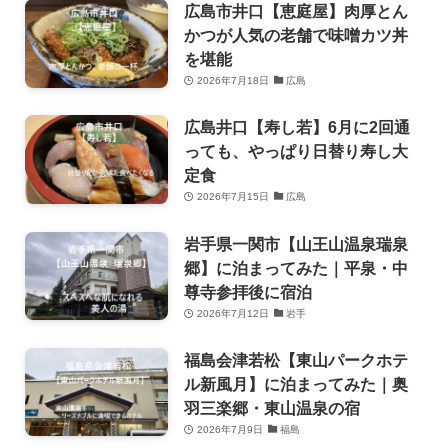
広島市井口【恵庭屋】肉厚とん
かつが人気の老舗で味噌カツ丼
を堪能
2026年7月18日
広島
広島井口【寿し若】6月に2回通
っても、やっぱり日替り寿し大
定食
2026年7月15日
広島
岩手県一関市【山王山温泉瑞泉
郷】に泊まってみた｜平泉・中
尊寺参拝後に宿泊
2026年7月12日
岩手
福島会津若松【東山パークホテ
ル新風月】に泊まってみた｜奥
羽三楽郷・東山温泉の宿
2026年7月9日
福島