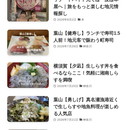
屋へ｜旅をもっと楽しむ地元情
報探し
2026年8月2日
本
葉山【健寿し】ランチで寿司1.5
人前！地元客で賑わう町寿司
2026年7月29日
神奈川
横須賀【夕凪】生しらす丼を食
べるならここ！気軽に湘南しら
すを満喫
2026年7月25日
神奈川
葉山【勇しげ】真名瀬漁港近く
で生しらすや地魚料理が楽しめ
る人気店
2026年7月21日
神奈川