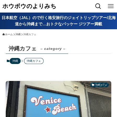
ホウボウのよりみち
日本航空（JAL）ので行く格安旅行のジェイトリップツアー/北海
道から沖縄まで…おトクなパッケー ジツアー満載
ホーム
沖縄
沖縄カフェ
沖縄カフェ
– category –
沖縄
沖縄カフェ
沖縄カフェ