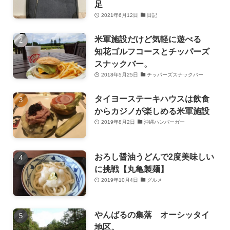
足
2021年6月12日
日記
米軍施設だけど気軽に遊べる
知花ゴルフコースとチッパーズ
スナックバー。
2018年5月25日
チッパーズスナックバー
タイヨーステーキハウスは飲食
からカジノが楽しめる米軍施設
2019年8月2日
沖縄ハンバーガー
おろし醤油うどんで2度美味しい
に挑戦【丸亀製麺】
2019年10月4日
グルメ
やんばるの集落 オーシッタイ
地区。