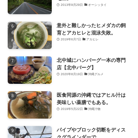
2013年9月29日
オーシッタイ
意外と難しかったヒメダカの飼
育とアカヒレと混泳失敗。
2019年6月7日
アカヒレ
北中城にハンバーグ一本の専門
店【北中バーグ】
2020年8月19日
沖縄グルメ
医食同源の沖縄ではアヒル汁は
美味しい薬膳でもある。
2019年5月22日
沖縄汁物
パイプやブロック切断をディス
クグラインダーで