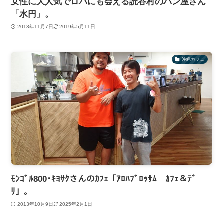
女性に大人気でロバにも会える読谷村のパン屋さん
「水円」。
2013年11月7日
2019年5月11日
沖縄カフェ
ﾓﾝｺﾞﾙ800･ｷﾖｻｸさんのｶﾌｪ「ｱﾛﾊﾌﾞﾛｯｻﾑ ｶﾌｪ＆ﾃﾞ
ﾘ」。
2013年10月9日
2025年2月1日