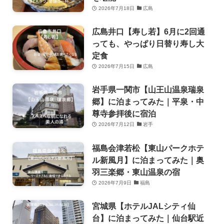
2026年7月18日
広島
広島井口【寿し若】6月に2回通
っても、やっぱり日替り寿し大
定食
2026年7月15日
広島
岩手県一関市【山王山温泉瑞泉
郷】に泊まってみた｜平泉・中
尊寺参拝後に宿泊
2026年7月12日
岩手
福島会津若松【東山パークホテ
ル新風月】に泊まってみた｜奥
羽三楽郷・東山温泉の宿
2026年7月9日
福島
宮城県【ホテルJALシティ仙
台】に泊まってみた｜仙台駅近