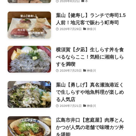
2026年8月2日
本
葉山【健寿し】ランチで寿司1.5
人前！地元客で賑わう町寿司
2026年7月29日
神奈川
横須賀【夕凪】生しらす丼を食
べるならここ！気軽に湘南しら
すを満喫
2026年7月25日
神奈川
葉山【勇しげ】真名瀬漁港近く
で生しらすや地魚料理が楽しめ
る人気店
2026年7月21日
神奈川
広島市井口【恵庭屋】肉厚とん
かつが人気の老舗で味噌カツ丼
を堪能