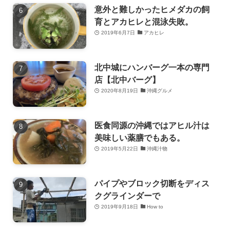
意外と難しかったヒメダカの飼
育とアカヒレと混泳失敗。
2019年6月7日
アカヒレ
北中城にハンバーグ一本の専門
店【北中バーグ】
2020年8月19日
沖縄グルメ
医食同源の沖縄ではアヒル汁は
美味しい薬膳でもある。
2019年5月22日
沖縄汁物
パイプやブロック切断をディス
クグラインダーで
2019年9月18日
How to