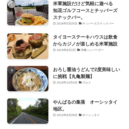
米軍施設だけど気軽に遊べる
知花ゴルフコースとチッパーズ
スナックバー。
2018年5月25日
チッパーズスナックバー
タイヨーステーキハウスは飲食
からカジノが楽しめる米軍施設
2019年8月2日
沖縄ハンバーガー
おろし醤油うどんで2度美味しい
に挑戦【丸亀製麺】
2019年10月4日
グルメ
やんばるの集落 オーシッタイ
地区。
2013年9月29日
オーシッタイ