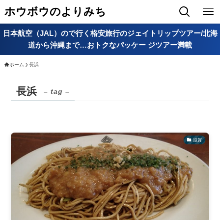
ホウボウのよりみち
日本航空（JAL）ので行く格安旅行のジェイトリップツアー/北海
道から沖縄まで…おトクなパッケー ジツアー満載
ホーム
長浜
長浜
– tag –
滋賀