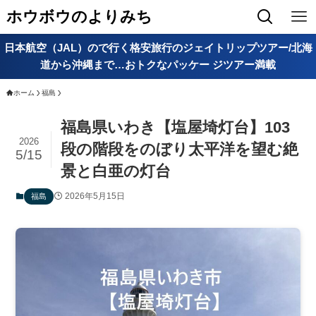
ホウボウのよりみち
日本航空（JAL）ので行く格安旅行のジェイトリップツアー/北海
道から沖縄まで…おトクなパッケー ジツアー満載
ホーム
福島
福島県いわき【塩屋埼灯台】103
2026
段の階段をのぼり太平洋を望む絶
5/15
景と白亜の灯台
2026年5月15日
福島