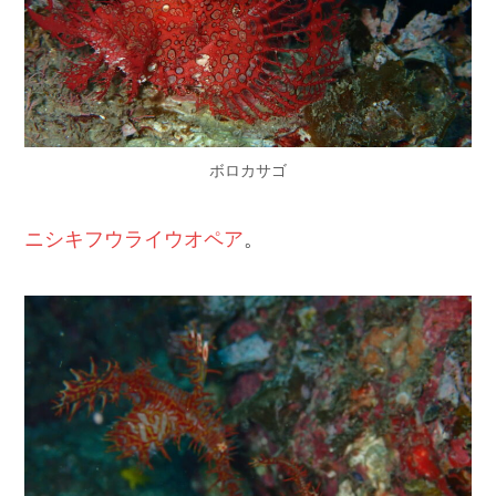
ボロカサゴ
ニシキフウライウオペア
。