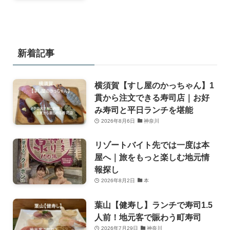
新着記事
横須賀【すし屋のかっちゃん】1
貫から注文できる寿司店｜お好
み寿司と平日ランチを堪能
2026年8月6日
神奈川
リゾートバイト先では一度は本
屋へ｜旅をもっと楽しむ地元情
報探し
2026年8月2日
本
葉山【健寿し】ランチで寿司1.5
人前！地元客で賑わう町寿司
2026年7月29日
神奈川