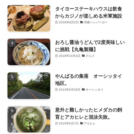
タイヨーステーキハウスは飲食
からカジノが楽しめる米軍施設
2019年8月2日
沖縄ハンバーガー
おろし醤油うどんで2度美味しい
に挑戦【丸亀製麺】
2019年10月4日
グルメ
やんばるの集落 オーシッタイ
地区。
2013年9月29日
オーシッタイ
意外と難しかったヒメダカの飼
育とアカヒレと混泳失敗。
2019年6月7日
アカヒレ