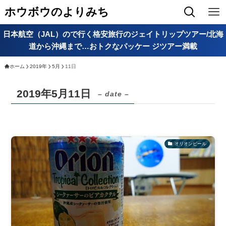
ホウボウのよりみち
日本航空（JAL）ので行く格安旅行のジェイトリップツアー/北海
道から沖縄まで…おトクなパッケー ジツアー満載
ホーム
2019年
5月
11日
2019年5月11日
– date –
オリオンビール