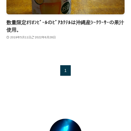
数量限定ｵﾘｵﾝﾋﾞｰﾙのﾋﾞｱｶｸﾃﾙは沖縄産ｼｰｸﾜｰｻｰの果汁
使用。
2019年5月11日
2022年6月28日
1