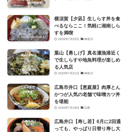
横須賀【夕凪】生しらす丼を食
べるならここ！気軽に湘南しら
すを満喫
2026年7月25日
神奈川
葉山【勇しげ】真名瀬漁港近く
で生しらすや地魚料理が楽しめ
る人気店
2026年7月21日
神奈川
広島市井口【恵庭屋】肉厚とん
かつが人気の老舗で味噌カツ丼
を堪能
2026年7月18日
広島
広島井口【寿し若】6月に2回通
っても、やっぱり日替り寿し大