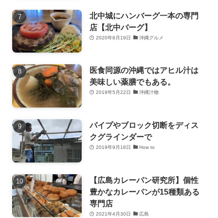
北中城にハンバーグ一本の専門
店【北中バーグ】
2020年8月19日
沖縄グルメ
医食同源の沖縄ではアヒル汁は
美味しい薬膳でもある。
2019年5月22日
沖縄汁物
パイプやブロック切断をディス
クグラインダーで
2019年9月18日
How to
【広島カレーパン研究所】個性
豊かなカレーパンが15種類ある
専門店
2021年4月30日
広島