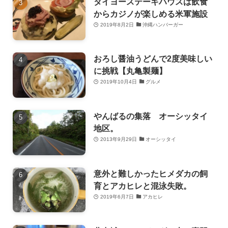
タイヨーステーキハウスは飲食
からカジノが楽しめる米軍施設
2019年8月2日
沖縄ハンバーガー
おろし醤油うどんで2度美味しい
に挑戦【丸亀製麺】
2019年10月4日
グルメ
やんばるの集落 オーシッタイ
地区。
2013年9月29日
オーシッタイ
意外と難しかったヒメダカの飼
育とアカヒレと混泳失敗。
2019年6月7日
アカヒレ