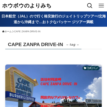
ホウボウのよりみち
日本航空（JAL）ので行く格安旅行のジェイトリップツアー/北海
道から沖縄まで…おトクなパッケー ジツアー満載
ホーム
CAPE ZANPA DRIVE-IN
CAPE ZANPA DRIVE-IN
– tag –
沖縄グルメ