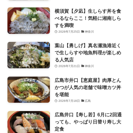
横須賀【夕凪】生しらす丼を食
べるならここ！気軽に湘南しら
すを満喫
2026年7月25日
神奈川
葉山【勇しげ】真名瀬漁港近く
で生しらすや地魚料理が楽しめ
る人気店
2026年7月21日
神奈川
広島市井口【恵庭屋】肉厚とん
かつが人気の老舗で味噌カツ丼
を堪能
2026年7月18日
広島
広島井口【寿し若】6月に2回通
っても、やっぱり日替り寿し大
定食