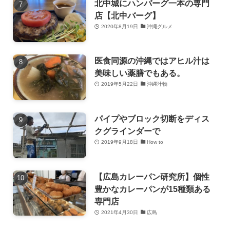
北中城にハンバーグ一本の専門
店【北中バーグ】
2020年8月19日
沖縄グルメ
医食同源の沖縄ではアヒル汁は
美味しい薬膳でもある。
2019年5月22日
沖縄汁物
パイプやブロック切断をディス
クグラインダーで
2019年9月18日
How to
【広島カレーパン研究所】個性
豊かなカレーパンが15種類ある
専門店
2021年4月30日
広島