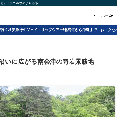
』 | ホウボウのよりみち
ホーム
で行く格安旅行のジェイトリップツアー/北海道から沖縄まで…おトクな
沿いに広がる南会津の奇岩景勝地