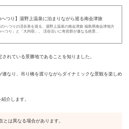
のへつり】湯野上温泉に泊まりながら巡る南会津旅
塔のへつりの渓谷美を巡る、湯野上温泉の南会津旅 福島県南会津地方
へつり」と「大内宿」。 渓谷沿いに奇岩群が連なる絶景...
定されている景勝地であることを知りました。
が連なり、吊り橋を渡りながらダイナミックな景観を楽しめ
を紹介します。
在とは異なる場合があります。