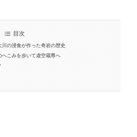
目次
大川の浸食が作った奇岩の歴史
のへこみを歩いて虚空蔵尊へ
？