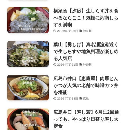
横須賀【夕凪】生しらす丼を食
べるならここ！気軽に湘南しら
すを満喫
2026年7月25日
神奈川
葉山【勇しげ】真名瀬漁港近く
で生しらすや地魚料理が楽しめ
る人気店
2026年7月21日
神奈川
広島市井口【恵庭屋】肉厚とん
かつが人気の老舗で味噌カツ丼
を堪能
2026年7月18日
広島
広島井口【寿し若】6月に2回通
っても、やっぱり日替り寿し大
定食