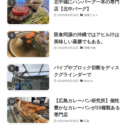
北中城にハンバーグ一本の専門
店【北中バーグ】
2020年8月19日
沖縄グルメ
医食同源の沖縄ではアヒル汁は
美味しい薬膳でもある。
2019年5月22日
沖縄汁物
パイプやブロック切断をディス
クグラインダーで
2019年9月18日
How to
【広島カレーパン研究所】個性
豊かなカレーパンが15種類ある
専門店
2021年4月30日
広島