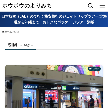
ホウボウのよりみち
日本航空（JAL）ので行く格安旅行のジェイトリップツアー/北海
道から沖縄まで…おトクなパッケー ジツアー満載
ホーム
SIM
SIM
– tag –
マカオ