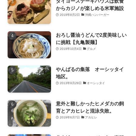
タイヨーステーキハウスは飲食
からカジノが楽しめる米軍施設
2019年8月2日
沖縄ハンバーガー
おろし醤油うどんで2度美味しい
に挑戦【丸亀製麺】
2019年10月4日
グルメ
やんばるの集落 オーシッタイ
地区。
2013年9月29日
オーシッタイ
意外と難しかったヒメダカの飼
育とアカヒレと混泳失敗。
2019年6月7日
アカヒレ