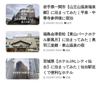
岩手県一関市【山王山温泉瑞泉
郷】に泊まってみた｜平泉・中
尊寺参拝後に宿泊
2026年7月12日
岩手
福島会津若松【東山パークホテ
ル新風月】に泊まってみた｜奥
羽三楽郷・東山温泉の宿
2026年7月9日
福島
宮城県【ホテルJALシティ仙
台】に泊まってみた｜仙台駅近
くで便利なホテル
2026年7月5日
宮城