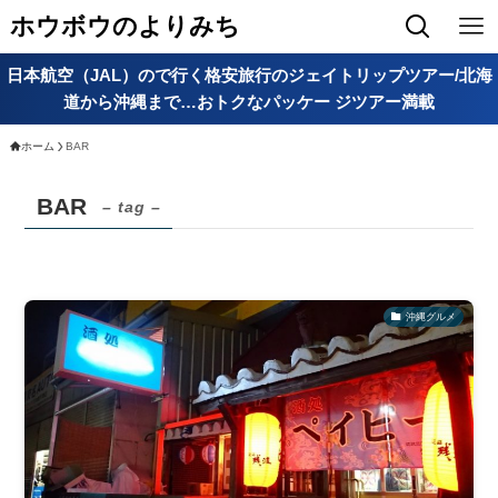
ホウボウのよりみち
日本航空（JAL）ので行く格安旅行のジェイトリップツアー/北海
道から沖縄まで…おトクなパッケー ジツアー満載
ホーム
BAR
BAR
– tag –
沖縄グルメ