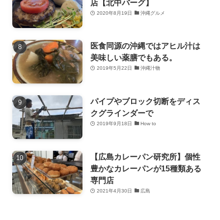
店【北中バーグ】
2020年8月19日
沖縄グルメ
医食同源の沖縄ではアヒル汁は
美味しい薬膳でもある。
2019年5月22日
沖縄汁物
パイプやブロック切断をディス
クグラインダーで
2019年9月18日
How to
【広島カレーパン研究所】個性
豊かなカレーパンが15種類ある
専門店
2021年4月30日
広島