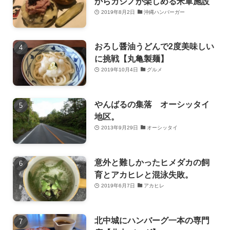
からカジノが楽しめる米軍施設
2019年8月2日
沖縄ハンバーガー
おろし醤油うどんで2度美味しい
に挑戦【丸亀製麺】
2019年10月4日
グルメ
やんばるの集落 オーシッタイ
地区。
2013年9月29日
オーシッタイ
意外と難しかったヒメダカの飼
育とアカヒレと混泳失敗。
2019年6月7日
アカヒレ
北中城にハンバーグ一本の専門