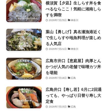
横須賀【夕凪】生しらす丼を食
べるならここ！気軽に湘南しら
すを満喫
2026年7月25日
神奈川
葉山【勇しげ】真名瀬漁港近く
で生しらすや地魚料理が楽しめ
る人気店
2026年7月21日
神奈川
広島市井口【恵庭屋】肉厚とん
かつが人気の老舗で味噌カツ丼
を堪能
2026年7月18日
広島
広島井口【寿し若】6月に2回通
っても、やっぱり日替り寿し大
定食
2026年7月15日
広島