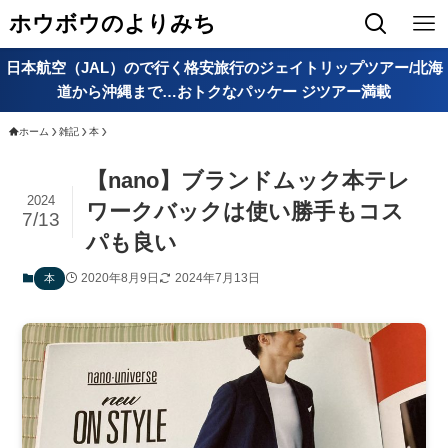
ホウボウのよりみち
日本航空（JAL）ので行く格安旅行のジェイトリップツアー/北海
道から沖縄まで…おトクなパッケー ジツアー満載
ホーム
雑記
本
【nano】ブランドムック本テレ
2024
ワークバックは使い勝手もコス
7/13
パも良い
2020年8月9日
2024年7月13日
本