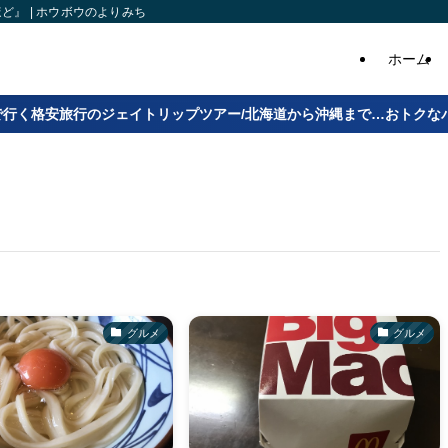
』 | ホウボウのよりみち
ホーム
で行く格安旅行のジェイトリップツアー/北海道から沖縄まで…おトクな
グルメ
グルメ