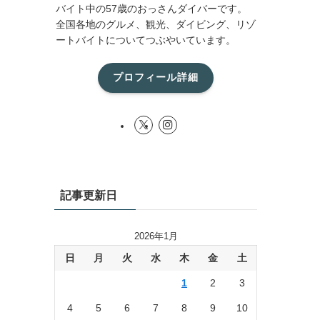
バイト中の57歳のおっさんダイバーです。
全国各地のグルメ、観光、ダイビング、リゾ
ートバイトについてつぶやいています。
プロフィール詳細
記事更新日
2026年1月
日
月
火
水
木
金
土
1
2
3
4
5
6
7
8
9
10