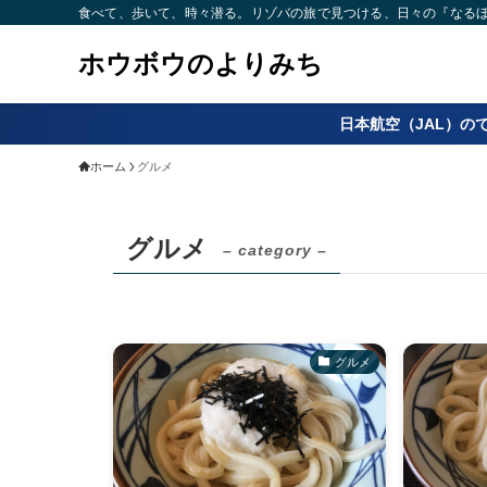
食べて、歩いて、時々潜る。リゾバの旅で見つける、日々の『なるほど
ホウボウのよりみち
日本航空（JAL）の
ホーム
グルメ
グルメ
– category –
グルメ