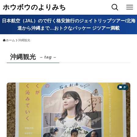
ホウボウのよりみち
日本航空（JAL）ので行く格安旅行のジェイトリップツアー/北海
道から沖縄まで…おトクなパッケー ジツアー満載
ホーム
沖縄観光
沖縄観光
– tag –
本