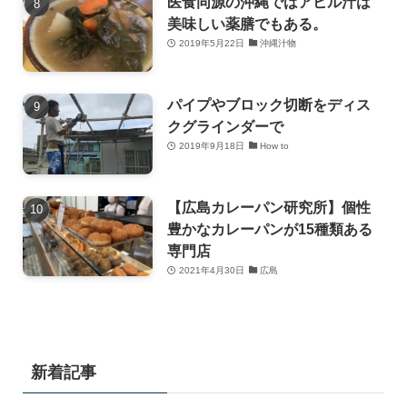
医食同源の沖縄ではアヒル汁は
美味しい薬膳でもある。
2019年5月22日
沖縄汁物
パイプやブロック切断をディス
クグラインダーで
2019年9月18日
How to
【広島カレーパン研究所】個性
豊かなカレーパンが15種類ある
専門店
2021年4月30日
広島
新着記事