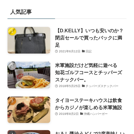
人気記事
【D.KELLY】いつも安いのか？
閉店セールで買ったバックに満
足
2021年6月12日
日記
米軍施設だけど気軽に遊べる
知花ゴルフコースとチッパーズ
スナックバー。
2018年5月25日
チッパーズスナックバー
タイヨーステーキハウスは飲食
からカジノが楽しめる米軍施設
2019年8月2日
沖縄ハンバーガー
おろし醤油うどんで2度美味しい