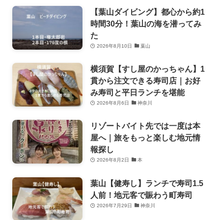
【葉山ダイビング】都心から約1
時間30分！葉山の海を潜ってみ
た
2026年8月10日
葉山
横須賀【すし屋のかっちゃん】1
貫から注文できる寿司店｜お好
み寿司と平日ランチを堪能
2026年8月6日
神奈川
リゾートバイト先では一度は本
屋へ｜旅をもっと楽しむ地元情
報探し
2026年8月2日
本
葉山【健寿し】ランチで寿司1.5
人前！地元客で賑わう町寿司
2026年7月29日
神奈川