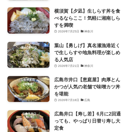
横須賀【夕凪】生しらす丼を食
べるならここ！気軽に湘南しら
すを満喫
2026年7月25日
神奈川
葉山【勇しげ】真名瀬漁港近く
で生しらすや地魚料理が楽しめ
る人気店
2026年7月21日
神奈川
広島市井口【恵庭屋】肉厚とん
かつが人気の老舗で味噌カツ丼
を堪能
2026年7月18日
広島
広島井口【寿し若】6月に2回通
っても、やっぱり日替り寿し大
定食