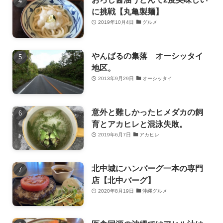
に挑戦【丸亀製麺】
2019年10月4日
グルメ
やんばるの集落 オーシッタイ
地区。
2013年9月29日
オーシッタイ
意外と難しかったヒメダカの飼
育とアカヒレと混泳失敗。
2019年6月7日
アカヒレ
北中城にハンバーグ一本の専門
店【北中バーグ】
2020年8月19日
沖縄グルメ