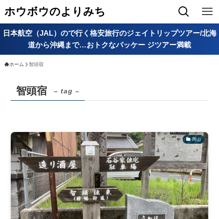
ホウボウのよりみち
日本航空（JAL）ので行く格安旅行のジェイトリップツアー/北海
道から沖縄まで…おトクなパッケー ジツアー満載
ホーム
智頭宿
智頭宿
– tag –
岡山