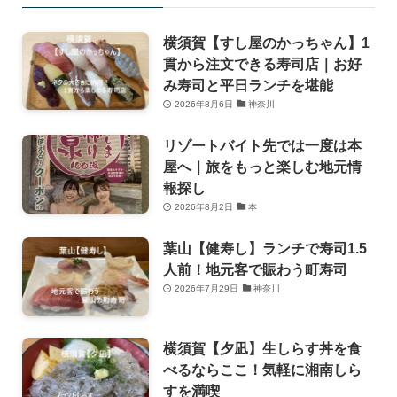
横須賀【すし屋のかっちゃん】1
貫から注文できる寿司店｜お好
み寿司と平日ランチを堪能
2026年8月6日
神奈川
リゾートバイト先では一度は本
屋へ｜旅をもっと楽しむ地元情
報探し
2026年8月2日
本
葉山【健寿し】ランチで寿司1.5
人前！地元客で賑わう町寿司
2026年7月29日
神奈川
横須賀【夕凪】生しらす丼を食
べるならここ！気軽に湘南しら
すを満喫