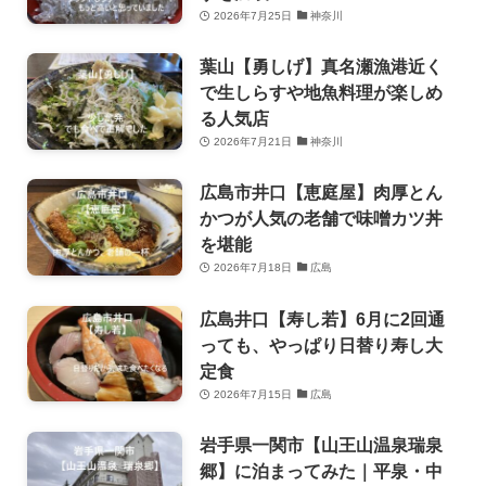
2026年7月25日
神奈川
葉山【勇しげ】真名瀬漁港近く
で生しらすや地魚料理が楽しめ
る人気店
2026年7月21日
神奈川
広島市井口【恵庭屋】肉厚とん
かつが人気の老舗で味噌カツ丼
を堪能
2026年7月18日
広島
広島井口【寿し若】6月に2回通
っても、やっぱり日替り寿し大
定食
2026年7月15日
広島
岩手県一関市【山王山温泉瑞泉
郷】に泊まってみた｜平泉・中