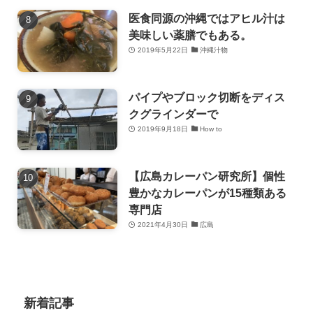
医食同源の沖縄ではアヒル汁は
美味しい薬膳でもある。
2019年5月22日
沖縄汁物
パイプやブロック切断をディス
クグラインダーで
2019年9月18日
How to
【広島カレーパン研究所】個性
豊かなカレーパンが15種類ある
専門店
2021年4月30日
広島
新着記事