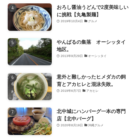
おろし醤油うどんで2度美味しい
に挑戦【丸亀製麺】
2019年10月4日
グルメ
やんばるの集落 オーシッタイ
地区。
2013年9月29日
オーシッタイ
意外と難しかったヒメダカの飼
育とアカヒレと混泳失敗。
2019年6月7日
アカヒレ
北中城にハンバーグ一本の専門
店【北中バーグ】
2020年8月19日
沖縄グルメ