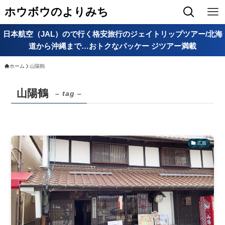
ホウボウのよりみち
日本航空（JAL）ので行く格安旅行のジェイトリップツアー/北海
道から沖縄まで…おトクなパッケー ジツアー満載
ホーム
山陽鶴
山陽鶴
– tag –
広島