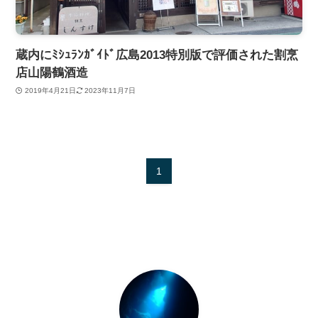
蔵内にﾐｼｭﾗﾝｶﾞｲﾄﾞ広島2013特別版で評価された割烹
店山陽鶴酒造
2019年4月21日
2023年11月7日
1