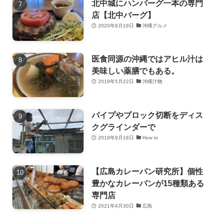
北中城にハンバーグ一本の専門
店【北中バーグ】
2020年8月19日
沖縄グルメ
医食同源の沖縄ではアヒル汁は
美味しい薬膳でもある。
2019年5月22日
沖縄汁物
パイプやブロック切断をディス
クグラインダーで
2019年9月18日
How to
【広島カレーパン研究所】個性
豊かなカレーパンが15種類ある
専門店
2021年4月30日
広島