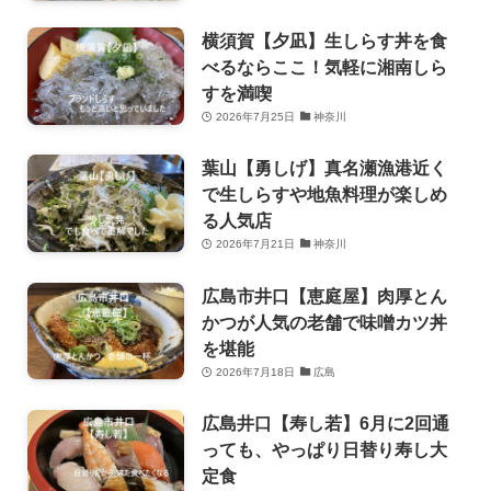
横須賀【夕凪】生しらす丼を食
べるならここ！気軽に湘南しら
すを満喫
2026年7月25日
神奈川
葉山【勇しげ】真名瀬漁港近く
で生しらすや地魚料理が楽しめ
る人気店
2026年7月21日
神奈川
広島市井口【恵庭屋】肉厚とん
かつが人気の老舗で味噌カツ丼
を堪能
2026年7月18日
広島
広島井口【寿し若】6月に2回通
っても、やっぱり日替り寿し大
定食