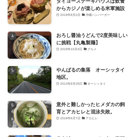
タイヨーステーキハウスは飲食
からカジノが楽しめる米軍施設
2019年8月2日
沖縄ハンバーガー
おろし醤油うどんで2度美味しい
に挑戦【丸亀製麺】
2019年10月4日
グルメ
やんばるの集落 オーシッタイ
地区。
2013年9月29日
オーシッタイ
意外と難しかったヒメダカの飼
育とアカヒレと混泳失敗。
2019年6月7日
アカヒレ