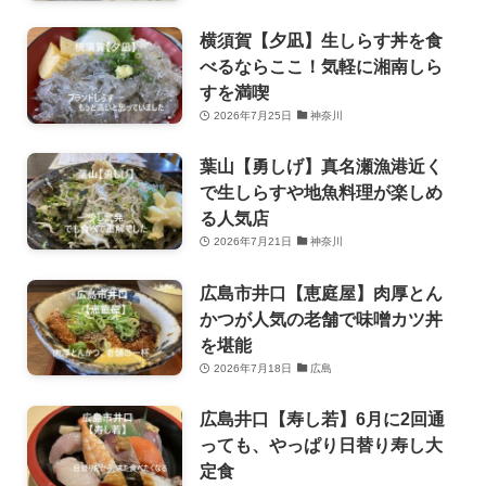
横須賀【夕凪】生しらす丼を食
べるならここ！気軽に湘南しら
すを満喫
2026年7月25日
神奈川
葉山【勇しげ】真名瀬漁港近く
で生しらすや地魚料理が楽しめ
る人気店
2026年7月21日
神奈川
広島市井口【恵庭屋】肉厚とん
かつが人気の老舗で味噌カツ丼
を堪能
2026年7月18日
広島
広島井口【寿し若】6月に2回通
っても、やっぱり日替り寿し大
定食