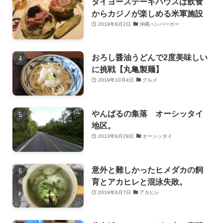
タイヨーステーキハウスは飲食
からカジノが楽しめる米軍施設
2019年8月2日
沖縄ハンバーガー
おろし醤油うどんで2度美味しい
に挑戦【丸亀製麺】
2019年10月4日
グルメ
やんばるの集落 オーシッタイ
地区。
2013年9月29日
オーシッタイ
意外と難しかったヒメダカの飼
育とアカヒレと混泳失敗。
2019年6月7日
アカヒレ