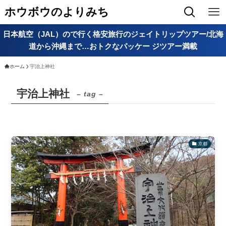
ホウボウのよりみち
日本航空（JAL）ので行く格安旅行のジェイトリップツアー/北海
道から沖縄まで…おトクなパッケー ジツアー満載
ホーム
宇治上神社
宇治上神社
– tag –
京都