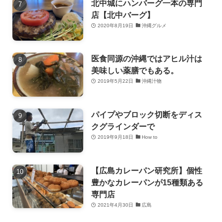
北中城にハンバーグ一本の専門
店【北中バーグ】
2020年8月19日
沖縄グルメ
医食同源の沖縄ではアヒル汁は
美味しい薬膳でもある。
2019年5月22日
沖縄汁物
パイプやブロック切断をディス
クグラインダーで
2019年9月18日
How to
【広島カレーパン研究所】個性
豊かなカレーパンが15種類ある
専門店
2021年4月30日
広島