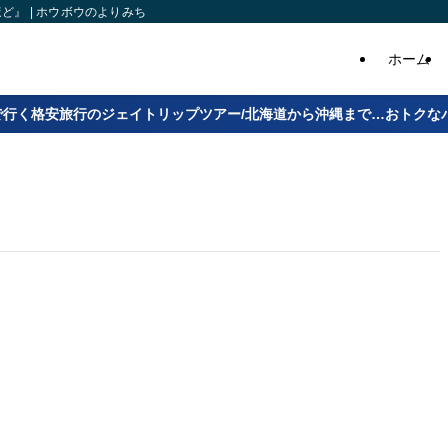
』 | ホウボウのよりみち
ホーム
で行く格安旅行のジェイトリップツアー/北海道から沖縄まで…おトクな