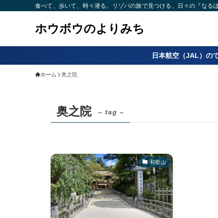
食べて、歩いて、時々潜る。リゾバの旅で見つける、日々の『なるほど
ホウボウのよりみち
日本航空（JAL）の
ホーム
奥之院
奥之院
– tag –
和歌山