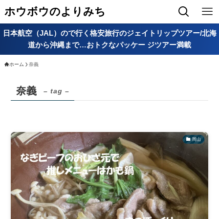
ホウボウのよりみち
日本航空（JAL）ので行く格安旅行のジェイトリップツアー/北海
道から沖縄まで…おトクなパッケー ジツアー満載
ホーム
奈義
奈義
– tag –
岡山