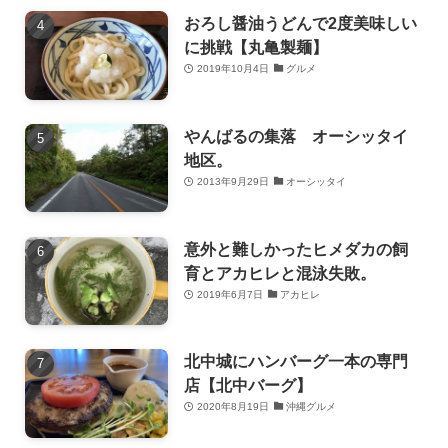
おろし醤油うどんで2度美味しい
に挑戦【丸亀製麺】
2019年10月4日
グルメ
やんばるの集落 オーシッタイ
地区。
2013年9月29日
オーシッタイ
意外と難しかったヒメダカの飼
育とアカヒレと混泳失敗。
2019年6月7日
アカヒレ
北中城にハンバーグ一本の専門
店【北中バーグ】
2020年8月19日
沖縄グルメ