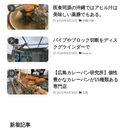
医食同源の沖縄ではアヒル汁は
美味しい薬膳でもある。
2019年5月22日
沖縄汁物
パイプやブロック切断をディス
クグラインダーで
2019年9月18日
How to
【広島カレーパン研究所】個性
豊かなカレーパンが15種類ある
専門店
2021年4月30日
広島
新着記事