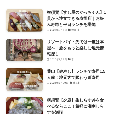
横須賀【すし屋のかっちゃん】1
貫から注文できる寿司店｜お好
み寿司と平日ランチを堪能
2026年8月6日
神奈川
リゾートバイト先では一度は本
屋へ｜旅をもっと楽しむ地元情
報探し
2026年8月2日
本
葉山【健寿し】ランチで寿司1.5
人前！地元客で賑わう町寿司
2026年7月29日
神奈川
横須賀【夕凪】生しらす丼を食
べるならここ！気軽に湘南しら
すを満喫