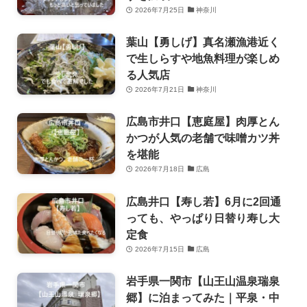
2026年7月25日
神奈川
葉山【勇しげ】真名瀬漁港近く
で生しらすや地魚料理が楽しめ
る人気店
2026年7月21日
神奈川
広島市井口【恵庭屋】肉厚とん
かつが人気の老舗で味噌カツ丼
を堪能
2026年7月18日
広島
広島井口【寿し若】6月に2回通
っても、やっぱり日替り寿し大
定食
2026年7月15日
広島
岩手県一関市【山王山温泉瑞泉
郷】に泊まってみた｜平泉・中