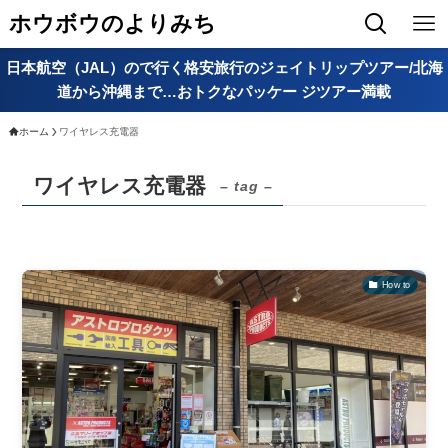
ホウボウのよりみち
日本航空（JAL）ので行く格安旅行のジェイトリップツアー/北海
道から沖縄まで…おトクなパッケー ジツアー満載
ホーム
ワイヤレス充電器
ワイヤレス充電器
– tag –
How to