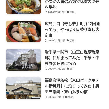
かつが人気の老舗で味噌カツ丼
を堪能
2026年7月18日
広島
広島井口【寿し若】6月に2回通
っても、やっぱり日替り寿し大
定食
2026年7月15日
広島
岩手県一関市【山王山温泉瑞泉
郷】に泊まってみた｜平泉・中
尊寺参拝後に宿泊
2026年7月12日
岩手
福島会津若松【東山パークホテ
ル新風月】に泊まってみた｜奥
羽三楽郷・東山温泉の宿
2026年7月9日
福島