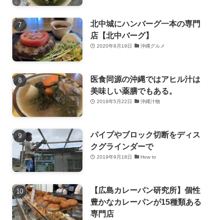
北中城にハンバーグ一本の専門
店【北中バーグ】
2020年8月19日
沖縄グルメ
医食同源の沖縄ではアヒル汁は
美味しい薬膳でもある。
2019年5月22日
沖縄汁物
パイプやブロック切断をディス
クグラインダーで
2019年9月18日
How to
【広島カレーパン研究所】個性
豊かなカレーパンが15種類ある
専門店