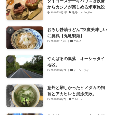
タイヨーステーキハウスは飲食
からカジノが楽しめる米軍施設
2019年8月2日
沖縄ハンバーガー
おろし醤油うどんで2度美味しい
に挑戦【丸亀製麺】
2019年10月4日
グルメ
やんばるの集落 オーシッタイ
地区。
2013年9月29日
オーシッタイ
意外と難しかったヒメダカの飼
育とアカヒレと混泳失敗。
2019年6月7日
アカヒレ