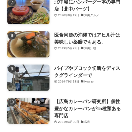
北中城にハンバーグ一本の専門
店【北中バーグ】
2020年8月19日
沖縄グルメ
医食同源の沖縄ではアヒル汁は
美味しい薬膳でもある。
2019年5月22日
沖縄汁物
パイプやブロック切断をディス
クグラインダーで
2019年9月18日
How to
【広島カレーパン研究所】個性
豊かなカレーパンが15種類ある
専門店
2021年4月30日
広島