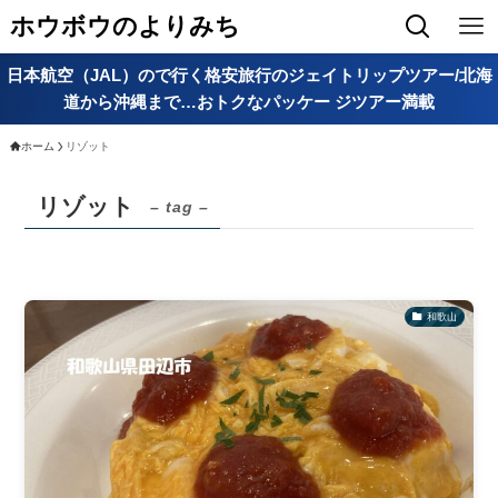
ホウボウのよりみち
日本航空（JAL）ので行く格安旅行のジェイトリップツアー/北海
道から沖縄まで…おトクなパッケー ジツアー満載
ホーム
リゾット
リゾット
– tag –
和歌山