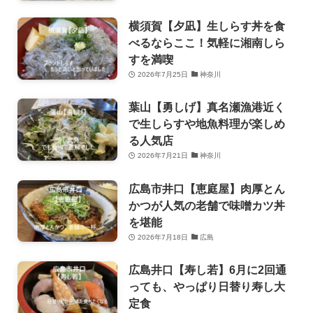
横須賀【夕凪】生しらす丼を食
べるならここ！気軽に湘南しら
すを満喫
2026年7月25日
神奈川
葉山【勇しげ】真名瀬漁港近く
で生しらすや地魚料理が楽しめ
る人気店
2026年7月21日
神奈川
広島市井口【恵庭屋】肉厚とん
かつが人気の老舗で味噌カツ丼
を堪能
2026年7月18日
広島
広島井口【寿し若】6月に2回通
っても、やっぱり日替り寿し大
定食