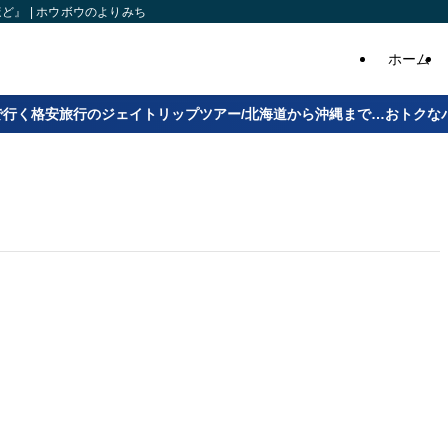
』 | ホウボウのよりみち
ホーム
で行く格安旅行のジェイトリップツアー/北海道から沖縄まで…おトクな