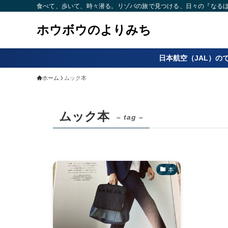
食べて、歩いて、時々潜る。リゾバの旅で見つける、日々の『なるほど
ホウボウのよりみち
日本航空（JAL）の
ホーム
ムック本
ムック本
– tag –
本