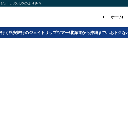
』 | ホウボウのよりみち
ホーム
で行く格安旅行のジェイトリップツアー/北海道から沖縄まで…おトクな