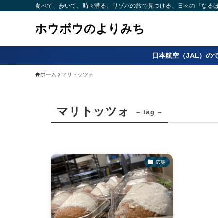
食べて、歩いて、時々潜る。リゾバの旅で見つける、日々の『なるほど
ホウボウのよりみち
日本航空（JAL）の
ホーム
マリトッツォ
マリトッツォ
– tag –
広島