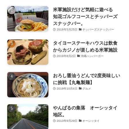
米軍施設だけど気軽に遊べる
知花ゴルフコースとチッパーズ
スナックバー。
2018年5月25日
チッパーズスナックバー
タイヨーステーキハウスは飲食
からカジノが楽しめる米軍施設
2019年8月2日
沖縄ハンバーガー
おろし醤油うどんで2度美味しい
に挑戦【丸亀製麺】
2019年10月4日
グルメ
やんばるの集落 オーシッタイ
地区。
2013年9月29日
オーシッタイ