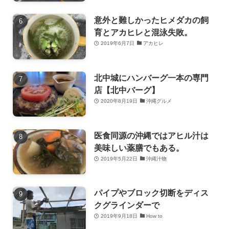
意外と難しかったヒメダカの飼
育とアカヒレと混泳失敗。
2019年6月7日
アカヒレ
北中城にハンバーグ一本の専門
店【北中バーグ】
2020年8月19日
沖縄グルメ
医食同源の沖縄ではアヒル汁は
美味しい薬膳でもある。
2019年5月22日
沖縄汁物
パイプやブロック切断をディス
クグラインダーで
2019年9月18日
How to