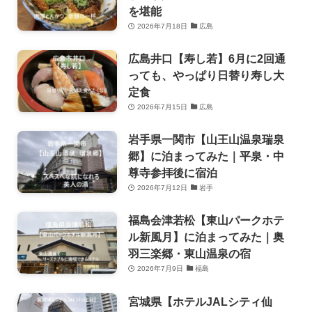
を堪能
2026年7月18日
広島
広島井口【寿し若】6月に2回通
っても、やっぱり日替り寿し大
定食
2026年7月15日
広島
岩手県一関市【山王山温泉瑞泉
郷】に泊まってみた｜平泉・中
尊寺参拝後に宿泊
2026年7月12日
岩手
福島会津若松【東山パークホテ
ル新風月】に泊まってみた｜奥
羽三楽郷・東山温泉の宿
2026年7月9日
福島
宮城県【ホテルJALシティ仙