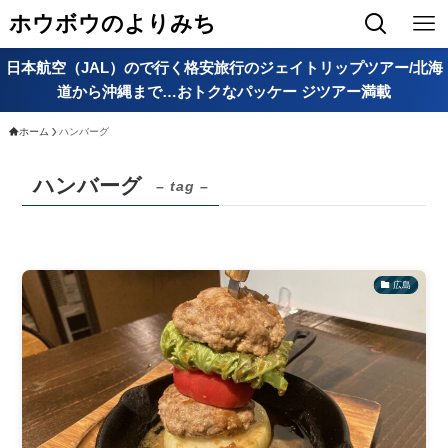
ホウボウのよりみち
日本航空（JAL）ので行く格安旅行のジェイトリップツアー/北海
道から沖縄まで…おトクなパッケー ジツアー満載
ホーム
ハンバーグ
ハンバーグ
– tag –
広島