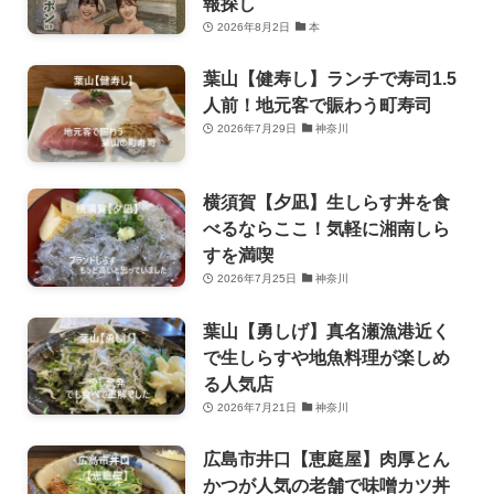
報探し
2026年8月2日
本
葉山【健寿し】ランチで寿司1.5
人前！地元客で賑わう町寿司
2026年7月29日
神奈川
横須賀【夕凪】生しらす丼を食
べるならここ！気軽に湘南しら
すを満喫
2026年7月25日
神奈川
葉山【勇しげ】真名瀬漁港近く
で生しらすや地魚料理が楽しめ
る人気店
2026年7月21日
神奈川
広島市井口【恵庭屋】肉厚とん
かつが人気の老舗で味噌カツ丼