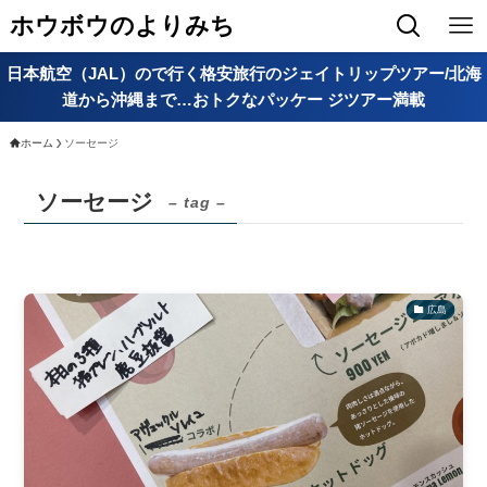
ホウボウのよりみち
日本航空（JAL）ので行く格安旅行のジェイトリップツアー/北海
道から沖縄まで…おトクなパッケー ジツアー満載
ホーム
ソーセージ
ソーセージ
– tag –
広島