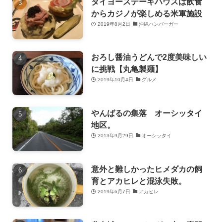
タイヨーステーキハウスは飲食
からカジノが楽しめる米軍施設
2019年8月2日
沖縄ハンバーガー
おろし醤油うどんで2度美味しい
に挑戦【丸亀製麺】
2019年10月4日
グルメ
やんばるの集落 オーシッタイ
地区。
2013年9月29日
オーシッタイ
意外と難しかったヒメダカの飼
育とアカヒレと混泳失敗。
2019年6月7日
アカヒレ