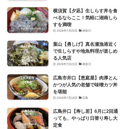
横須賀【夕凪】生しらす丼を食
べるならここ！気軽に湘南しら
すを満喫
2026年7月25日
神奈川
葉山【勇しげ】真名瀬漁港近く
で生しらすや地魚料理が楽しめ
る人気店
2026年7月21日
神奈川
広島市井口【恵庭屋】肉厚とん
かつが人気の老舗で味噌カツ丼
を堪能
2026年7月18日
広島
広島井口【寿し若】6月に2回通
っても、やっぱり日替り寿し大
定食