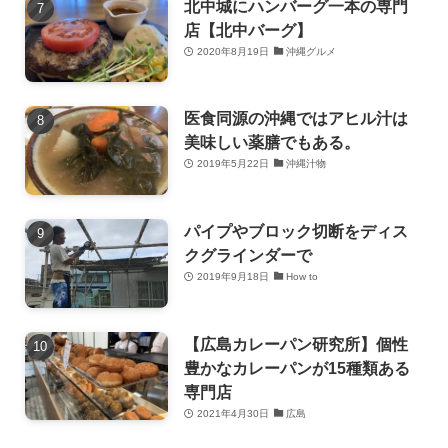
北中城にハンバーグ一本の専門
店【北中バーグ】
2020年8月19日
沖縄グルメ
医食同源の沖縄ではアヒル汁は
美味しい薬膳でもある。
2019年5月22日
沖縄汁物
パイプやブロック切断をディス
クグラインダーで
2019年9月18日
How to
【広島カレーパン研究所】個性
豊かなカレーパンが15種類ある
専門店
2021年4月30日
広島