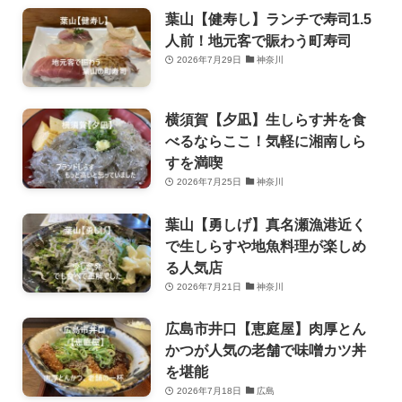
葉山【健寿し】ランチで寿司1.5
人前！地元客で賑わう町寿司
2026年7月29日
神奈川
横須賀【夕凪】生しらす丼を食
べるならここ！気軽に湘南しら
すを満喫
2026年7月25日
神奈川
葉山【勇しげ】真名瀬漁港近く
で生しらすや地魚料理が楽しめ
る人気店
2026年7月21日
神奈川
広島市井口【恵庭屋】肉厚とん
かつが人気の老舗で味噌カツ丼
を堪能
2026年7月18日
広島