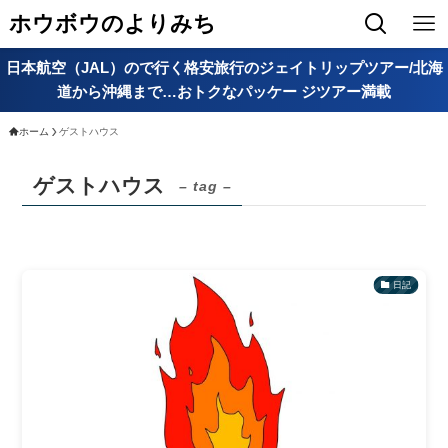
ホウボウのよりみち
日本航空（JAL）ので行く格安旅行のジェイトリップツアー/北海
道から沖縄まで…おトクなパッケー ジツアー満載
ホーム
ゲストハウス
ゲストハウス
– tag –
日記