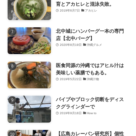
育とアカヒレと混泳失敗。
2019年6月7日
アカヒレ
北中城にハンバーグ一本の専門
店【北中バーグ】
2020年8月19日
沖縄グルメ
医食同源の沖縄ではアヒル汁は
美味しい薬膳でもある。
2019年5月22日
沖縄汁物
パイプやブロック切断をディス
クグラインダーで
2019年9月18日
How to
【広島カレーパン研究所】個性