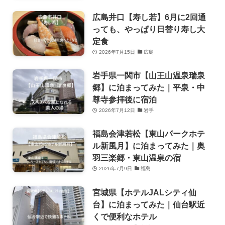
広島井口【寿し若】6月に2回通
っても、やっぱり日替り寿し大
定食
2026年7月15日
広島
岩手県一関市【山王山温泉瑞泉
郷】に泊まってみた｜平泉・中
尊寺参拝後に宿泊
2026年7月12日
岩手
福島会津若松【東山パークホテ
ル新風月】に泊まってみた｜奥
羽三楽郷・東山温泉の宿
2026年7月9日
福島
宮城県【ホテルJALシティ仙
台】に泊まってみた｜仙台駅近
くで便利なホテル