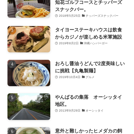
知花ゴルフコースとチッパーズ
スナックバー。
2018年5月25日
チッパーズスナックバー
タイヨーステーキハウスは飲食
からカジノが楽しめる米軍施設
2019年8月2日
沖縄ハンバーガー
おろし醤油うどんで2度美味しい
に挑戦【丸亀製麺】
2019年10月4日
グルメ
やんばるの集落 オーシッタイ
地区。
2013年9月29日
オーシッタイ
意外と難しかったヒメダカの飼