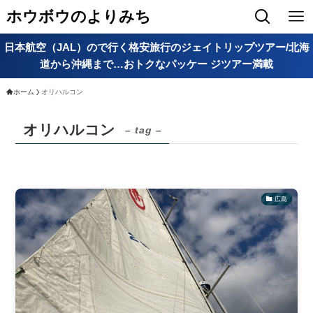
ホウボウのよりみち
日本航空（JAL）ので行く格安旅行のジェイトリップツアー/北海
道から沖縄まで…おトクなパッケー ジツアー満載
ホーム
オリハルコン
オリハルコン
– tag –
広島