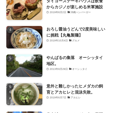
タイヨーステーキハウスは飲食
からカジノが楽しめる米軍施設
2019年8月2日
沖縄ハンバーガー
おろし醤油うどんで2度美味しい
に挑戦【丸亀製麺】
2019年10月4日
グルメ
やんばるの集落 オーシッタイ
地区。
2013年9月29日
オーシッタイ
意外と難しかったヒメダカの飼
育とアカヒレと混泳失敗。
2019年6月7日
アカヒレ