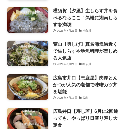
横須賀【夕凪】生しらす丼を食
べるならここ！気軽に湘南しら
すを満喫
2026年7月25日
神奈川
葉山【勇しげ】真名瀬漁港近く
で生しらすや地魚料理が楽しめ
る人気店
2026年7月21日
神奈川
広島市井口【恵庭屋】肉厚とん
かつが人気の老舗で味噌カツ丼
を堪能
2026年7月18日
広島
広島井口【寿し若】6月に2回通
っても、やっぱり日替り寿し大
定食