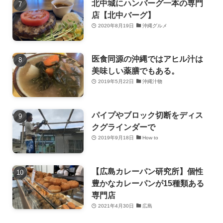
北中城にハンバーグ一本の専門
店【北中バーグ】
2020年8月19日
沖縄グルメ
医食同源の沖縄ではアヒル汁は
美味しい薬膳でもある。
2019年5月22日
沖縄汁物
パイプやブロック切断をディス
クグラインダーで
2019年9月18日
How to
【広島カレーパン研究所】個性
豊かなカレーパンが15種類ある
専門店
2021年4月30日
広島