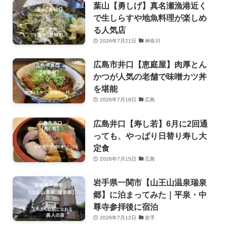
葉山【勇しげ】真名瀬漁港近く
で生しらすや地魚料理が楽しめ
る人気店
2026年7月21日
神奈川
広島市井口【恵庭屋】肉厚とん
かつが人気の老舗で味噌カツ丼
を堪能
2026年7月18日
広島
広島井口【寿し若】6月に2回通
っても、やっぱり日替り寿し大
定食
2026年7月15日
広島
岩手県一関市【山王山温泉瑞泉
郷】に泊まってみた｜平泉・中
尊寺参拝後に宿泊
2026年7月12日
岩手