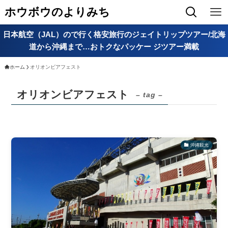
ホウボウのよりみち
日本航空（JAL）ので行く格安旅行のジェイトリップツアー/北海
道から沖縄まで…おトクなパッケー ジツアー満載
ホーム
オリオンビアフェスト
オリオンビアフェスト
– tag –
沖縄観光