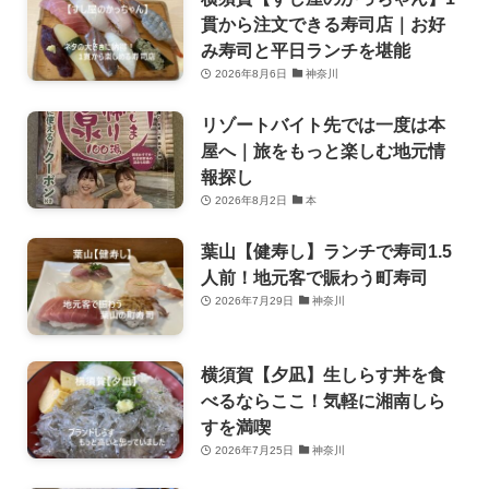
貫から注文できる寿司店｜お好
み寿司と平日ランチを堪能
2026年8月6日
神奈川
リゾートバイト先では一度は本
屋へ｜旅をもっと楽しむ地元情
報探し
2026年8月2日
本
葉山【健寿し】ランチで寿司1.5
人前！地元客で賑わう町寿司
2026年7月29日
神奈川
横須賀【夕凪】生しらす丼を食
べるならここ！気軽に湘南しら
すを満喫
2026年7月25日
神奈川