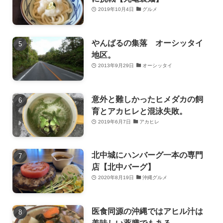
2019年10月4日
グルメ
やんばるの集落 オーシッタイ
地区。
2013年9月29日
オーシッタイ
意外と難しかったヒメダカの飼
育とアカヒレと混泳失敗。
2019年6月7日
アカヒレ
北中城にハンバーグ一本の専門
店【北中バーグ】
2020年8月19日
沖縄グルメ
医食同源の沖縄ではアヒル汁は