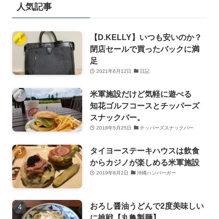
人気記事
【D.KELLY】いつも安いのか？
閉店セールで買ったバックに満
足
2021年6月12日
日記
米軍施設だけど気軽に遊べる
知花ゴルフコースとチッパーズ
スナックバー。
2018年5月25日
チッパーズスナックバー
タイヨーステーキハウスは飲食
からカジノが楽しめる米軍施設
2019年8月2日
沖縄ハンバーガー
おろし醤油うどんで2度美味しい
に挑戦【丸亀製麺】