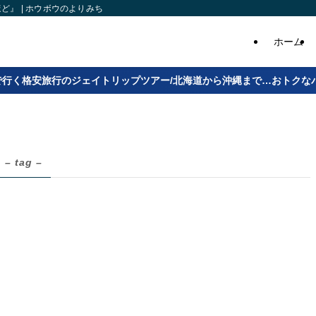
』 | ホウボウのよりみち
ホーム
で行く格安旅行のジェイトリップツアー/北海道から沖縄まで…おトクな
– tag –