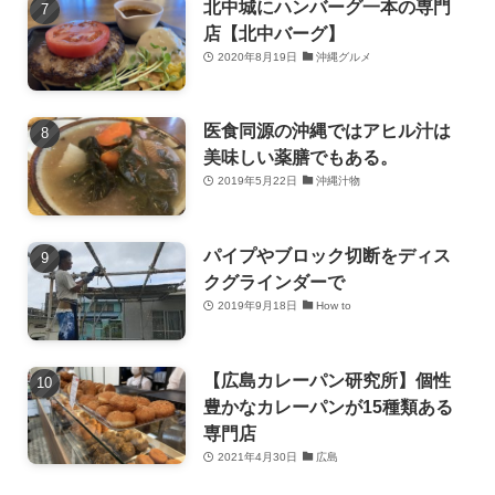
北中城にハンバーグ一本の専門
店【北中バーグ】
2020年8月19日
沖縄グルメ
医食同源の沖縄ではアヒル汁は
美味しい薬膳でもある。
2019年5月22日
沖縄汁物
パイプやブロック切断をディス
クグラインダーで
2019年9月18日
How to
【広島カレーパン研究所】個性
豊かなカレーパンが15種類ある
専門店
2021年4月30日
広島