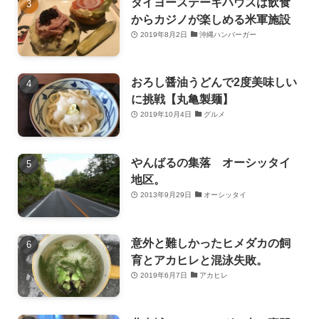
タイヨーステーキハウスは飲食
からカジノが楽しめる米軍施設
2019年8月2日
沖縄ハンバーガー
おろし醤油うどんで2度美味しい
に挑戦【丸亀製麺】
2019年10月4日
グルメ
やんばるの集落 オーシッタイ
地区。
2013年9月29日
オーシッタイ
意外と難しかったヒメダカの飼
育とアカヒレと混泳失敗。
2019年6月7日
アカヒレ