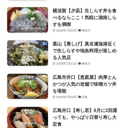
横須賀【夕凪】生しらす丼を食
べるならここ！気軽に湘南しら
すを満喫
2026年7月25日
神奈川
葉山【勇しげ】真名瀬漁港近く
で生しらすや地魚料理が楽しめ
る人気店
2026年7月21日
神奈川
広島市井口【恵庭屋】肉厚とん
かつが人気の老舗で味噌カツ丼
を堪能
2026年7月18日
広島
広島井口【寿し若】6月に2回通
っても、やっぱり日替り寿し大
定食