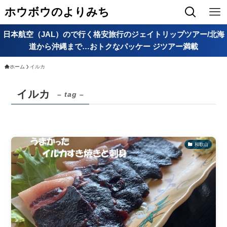
ホウボウのよりみち
日本航空（JAL）ので行く格安旅行のジェイトリップツアー/北海
道から沖縄まで…おトクなパッケー ジツアー満載
ホーム
イルカ
イルカ
– tag –
和歌山