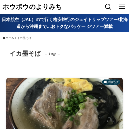
ホウボウのよりみち
日本航空（JAL）ので行く格安旅行のジェイトリップツアー/北海
道から沖縄まで…おトクなパッケー ジツアー満載
ホーム
イカ墨そば
イカ墨そば
– tag –
沖縄そば