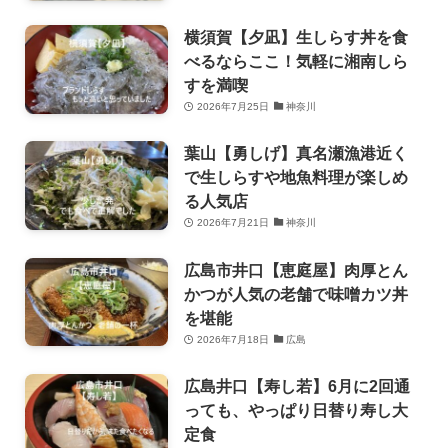
横須賀【夕凪】生しらす丼を食
べるならここ！気軽に湘南しら
すを満喫
2026年7月25日
神奈川
葉山【勇しげ】真名瀬漁港近く
で生しらすや地魚料理が楽しめ
る人気店
2026年7月21日
神奈川
広島市井口【恵庭屋】肉厚とん
かつが人気の老舗で味噌カツ丼
を堪能
2026年7月18日
広島
広島井口【寿し若】6月に2回通
っても、やっぱり日替り寿し大
定食