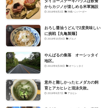
タイヨーステーキハウスは飲食
からカジノが楽しめる米軍施設
2019年8月2日
沖縄ハンバーガー
おろし醤油うどんで2度美味しい
に挑戦【丸亀製麺】
2019年10月4日
グルメ
やんばるの集落 オーシッタイ
地区。
2013年9月29日
オーシッタイ
意外と難しかったヒメダカの飼
育とアカヒレと混泳失敗。
2019年6月7日
アカヒレ