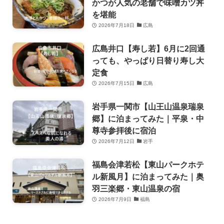
かつが人気の老舗で味噌カツ丼
を堪能
2026年7月18日
広島
広島井口【寿し若】6月に2回通
っても、やっぱり日替り寿し大
定食
2026年7月15日
広島
岩手県一関市【山王山温泉瑞泉
郷】に泊まってみた｜平泉・中
尊寺参拝後に宿泊
2026年7月12日
岩手
福島会津若松【東山パークホテ
ル新風月】に泊まってみた｜奥
羽三楽郷・東山温泉の宿
2026年7月9日
福島