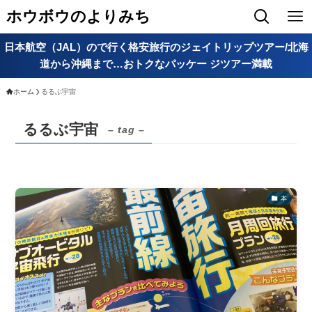
ホウボウのよりみち
日本航空（JAL）ので行く格安旅行のジェイトリップツアー/北海
道から沖縄まで…おトクなパッケー ジツアー満載
ホーム
るるぶ宇宙
るるぶ宇宙
– tag –
本