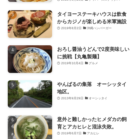
タイヨーステーキハウスは飲食
からカジノが楽しめる米軍施設
2019年8月2日
沖縄ハンバーガー
おろし醤油うどんで2度美味しい
に挑戦【丸亀製麺】
2019年10月4日
グルメ
やんばるの集落 オーシッタイ
地区。
2013年9月29日
オーシッタイ
意外と難しかったヒメダカの飼
育とアカヒレと混泳失敗。
2019年6月7日
アカヒレ