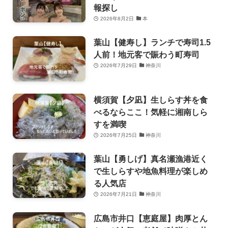
報探し
2026年8月2日
本
葉山【健寿し】ランチで寿司1.5
人前！地元客で賑わう町寿司
2026年7月29日
神奈川
横須賀【夕凪】生しらす丼を食
べるならここ！気軽に湘南しら
すを満喫
2026年7月25日
神奈川
葉山【勇しげ】真名瀬漁港近く
で生しらすや地魚料理が楽しめ
る人気店
2026年7月21日
神奈川
広島市井口【恵庭屋】肉厚とん