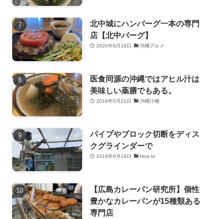
北中城にハンバーグ一本の専門
店【北中バーグ】
2020年8月19日
沖縄グルメ
医食同源の沖縄ではアヒル汁は
美味しい薬膳でもある。
2019年5月22日
沖縄汁物
パイプやブロック切断をディス
クグラインダーで
2019年9月18日
How to
【広島カレーパン研究所】個性
豊かなカレーパンが15種類ある
専門店