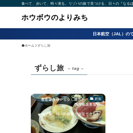
食べて、歩いて、時々潜る。リゾバの旅で見つける、日々の『なるほど
ホウボウのよりみち
日本航空（JAL）の
ホーム
ずらし旅
ずらし旅
– tag –
群馬