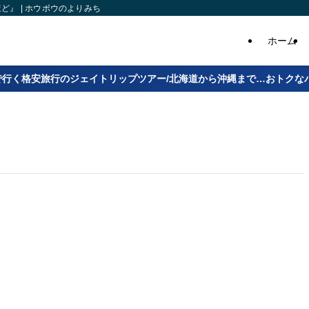
』 | ホウボウのよりみち
ホーム
で行く格安旅行のジェイトリップツアー/北海道から沖縄まで…おトクな