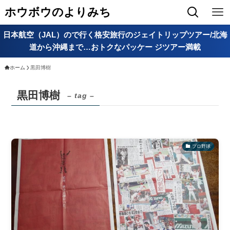
ホウボウのよりみち
日本航空（JAL）ので行く格安旅行のジェイトリップツアー/北海
道から沖縄まで…おトクなパッケー ジツアー満載
ホーム
黒田博樹
黒田博樹
– tag –
プロ野球