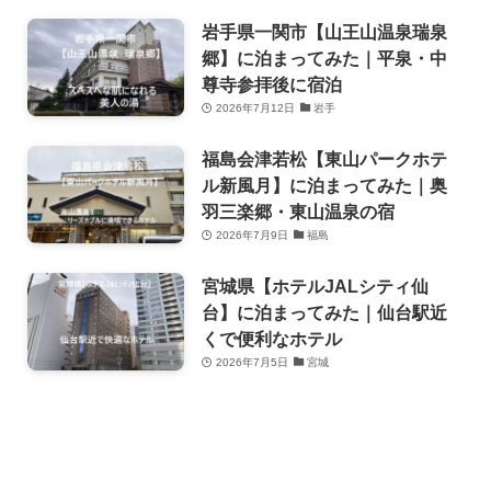
岩手県一関市【山王山温泉瑞泉
郷】に泊まってみた｜平泉・中
尊寺参拝後に宿泊
2026年7月12日
岩手
福島会津若松【東山パークホテ
ル新風月】に泊まってみた｜奥
羽三楽郷・東山温泉の宿
2026年7月9日
福島
宮城県【ホテルJALシティ仙
台】に泊まってみた｜仙台駅近
くで便利なホテル
2026年7月5日
宮城