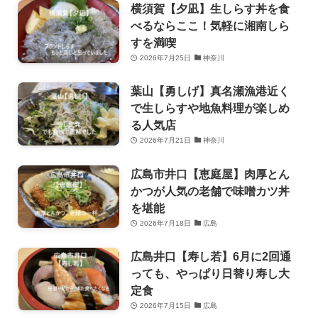
横須賀【夕凪】生しらす丼を食
べるならここ！気軽に湘南しら
すを満喫
2026年7月25日
神奈川
葉山【勇しげ】真名瀬漁港近く
で生しらすや地魚料理が楽しめ
る人気店
2026年7月21日
神奈川
広島市井口【恵庭屋】肉厚とん
かつが人気の老舗で味噌カツ丼
を堪能
2026年7月18日
広島
広島井口【寿し若】6月に2回通
っても、やっぱり日替り寿し大
定食
2026年7月15日
広島