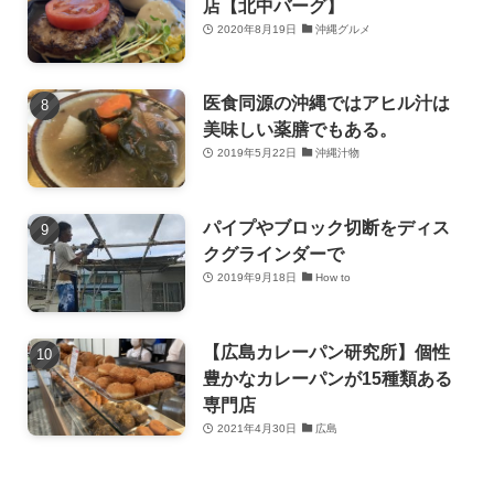
店【北中バーグ】
2020年8月19日
沖縄グルメ
医食同源の沖縄ではアヒル汁は
美味しい薬膳でもある。
2019年5月22日
沖縄汁物
パイプやブロック切断をディス
クグラインダーで
2019年9月18日
How to
【広島カレーパン研究所】個性
豊かなカレーパンが15種類ある
専門店
2021年4月30日
広島