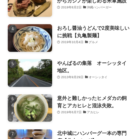
からカジノが楽しめる米軍施設
2019年8月2日
沖縄ハンバーガー
おろし醤油うどんで2度美味しい
に挑戦【丸亀製麺】
2019年10月4日
グルメ
やんばるの集落 オーシッタイ
地区。
2013年9月29日
オーシッタイ
意外と難しかったヒメダカの飼
育とアカヒレと混泳失敗。
2019年6月7日
アカヒレ
北中城にハンバーグ一本の専門