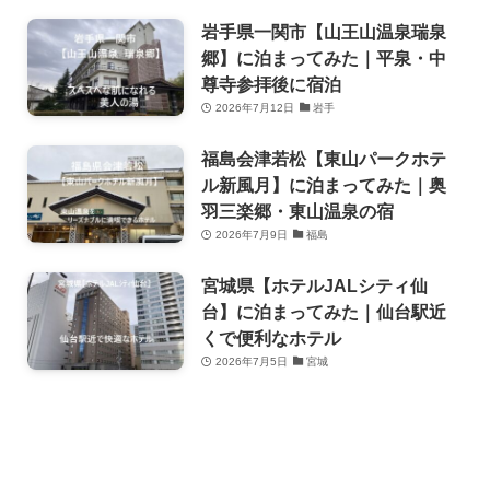
岩手県一関市【山王山温泉瑞泉
郷】に泊まってみた｜平泉・中
尊寺参拝後に宿泊
2026年7月12日
岩手
福島会津若松【東山パークホテ
ル新風月】に泊まってみた｜奥
羽三楽郷・東山温泉の宿
2026年7月9日
福島
宮城県【ホテルJALシティ仙
台】に泊まってみた｜仙台駅近
くで便利なホテル
2026年7月5日
宮城