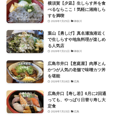
横須賀【夕凪】生しらす丼を食
べるならここ！気軽に湘南しら
すを満喫
2026年7月25日
神奈川
葉山【勇しげ】真名瀬漁港近く
で生しらすや地魚料理が楽しめ
る人気店
2026年7月21日
神奈川
広島市井口【恵庭屋】肉厚とん
かつが人気の老舗で味噌カツ丼
を堪能
2026年7月18日
広島
広島井口【寿し若】6月に2回通
っても、やっぱり日替り寿し大
定食
2026年7月15日
広島