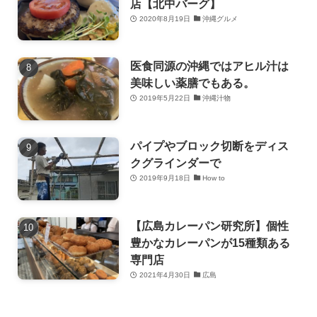
店【北中バーグ】
2020年8月19日
沖縄グルメ
医食同源の沖縄ではアヒル汁は
美味しい薬膳でもある。
2019年5月22日
沖縄汁物
パイプやブロック切断をディス
クグラインダーで
2019年9月18日
How to
【広島カレーパン研究所】個性
豊かなカレーパンが15種類ある
専門店
2021年4月30日
広島