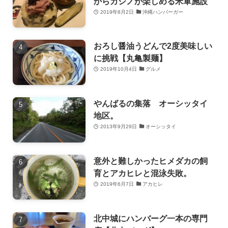
からカジノが楽しめる米軍施設
2019年8月2日
沖縄ハンバーガー
おろし醤油うどんで2度美味しい
に挑戦【丸亀製麺】
2019年10月4日
グルメ
やんばるの集落 オーシッタイ
地区。
2013年9月29日
オーシッタイ
意外と難しかったヒメダカの飼
育とアカヒレと混泳失敗。
2019年6月7日
アカヒレ
北中城にハンバーグ一本の専門