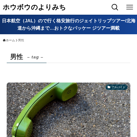
ホウボウのよりみち
日本航空（JAL）ので行く格安旅行のジェイトリップツアー/北海
道から沖縄まで…おトクなパッケー ジツアー満載
ホーム
男性
男性
– tag –
アルバイト