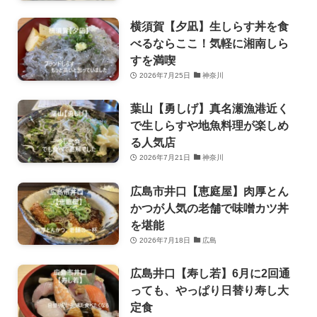
横須賀【夕凪】生しらす丼を食
べるならここ！気軽に湘南しら
すを満喫
2026年7月25日
神奈川
葉山【勇しげ】真名瀬漁港近く
で生しらすや地魚料理が楽しめ
る人気店
2026年7月21日
神奈川
広島市井口【恵庭屋】肉厚とん
かつが人気の老舗で味噌カツ丼
を堪能
2026年7月18日
広島
広島井口【寿し若】6月に2回通
っても、やっぱり日替り寿し大
定食