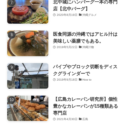
北中城にハンバーグ一本の専門
店【北中バーグ】
2020年8月19日
沖縄グルメ
医食同源の沖縄ではアヒル汁は
美味しい薬膳でもある。
2019年5月22日
沖縄汁物
パイプやブロック切断をディス
クグラインダーで
2019年9月18日
How to
【広島カレーパン研究所】個性
豊かなカレーパンが15種類ある
専門店
2021年4月30日
広島