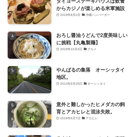
タイヨーステーキハウスは飲食
からカジノが楽しめる米軍施設
2019年8月2日
沖縄ハンバーガー
おろし醤油うどんで2度美味しい
に挑戦【丸亀製麺】
2019年10月4日
グルメ
やんばるの集落 オーシッタイ
地区。
2013年9月29日
オーシッタイ
意外と難しかったヒメダカの飼
育とアカヒレと混泳失敗。
2019年6月7日
アカヒレ