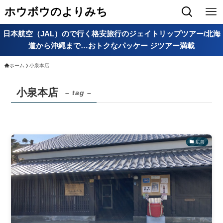
ホウボウのよりみち
日本航空（JAL）ので行く格安旅行のジェイトリップツアー/北海
道から沖縄まで…おトクなパッケー ジツアー満載
ホーム
小泉本店
小泉本店
– tag –
広島