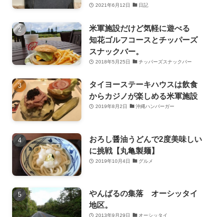
2021年6月12日
日記
米軍施設だけど気軽に遊べる
知花ゴルフコースとチッパーズ
スナックバー。
2018年5月25日
チッパーズスナックバー
タイヨーステーキハウスは飲食
からカジノが楽しめる米軍施設
2019年8月2日
沖縄ハンバーガー
おろし醤油うどんで2度美味しい
に挑戦【丸亀製麺】
2019年10月4日
グルメ
やんばるの集落 オーシッタイ
地区。
2013年9月29日
オーシッタイ