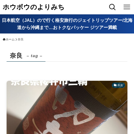
ホウボウのよりみち
日本航空（JAL）ので行く格安旅行のジェイトリップツアー/北海
道から沖縄まで…おトクなパッケー ジツアー満載
ホーム
奈良
奈良
– tag –
奈良