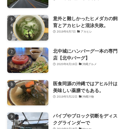
意外と難しかったヒメダカの飼
育とアカヒレと混泳失敗。
2019年6月7日
アカヒレ
北中城にハンバーグ一本の専門
店【北中バーグ】
2020年8月19日
沖縄グルメ
医食同源の沖縄ではアヒル汁は
美味しい薬膳でもある。
2019年5月22日
沖縄汁物
パイプやブロック切断をディス
クグラインダーで
2019年9月18日
How to