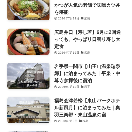
かつが人気の老舗で味噌カツ丼
を堪能
2026年7月18日
広島
広島井口【寿し若】6月に2回通
っても、やっぱり日替り寿し大
定食
2026年7月15日
広島
岩手県一関市【山王山温泉瑞泉
郷】に泊まってみた｜平泉・中
尊寺参拝後に宿泊
2026年7月12日
岩手
福島会津若松【東山パークホテ
ル新風月】に泊まってみた｜奥
羽三楽郷・東山温泉の宿
2026年7月9日
福島