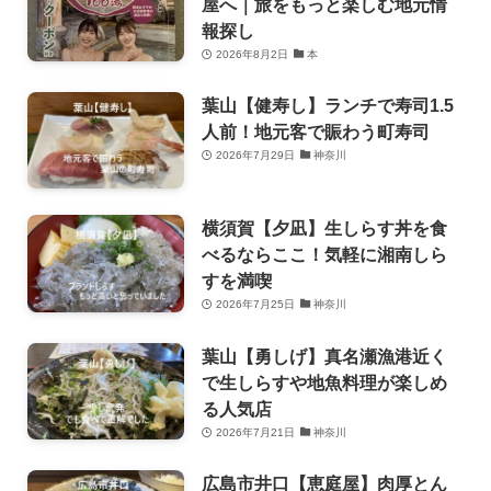
屋へ｜旅をもっと楽しむ地元情
報探し
2026年8月2日
本
葉山【健寿し】ランチで寿司1.5
人前！地元客で賑わう町寿司
2026年7月29日
神奈川
横須賀【夕凪】生しらす丼を食
べるならここ！気軽に湘南しら
すを満喫
2026年7月25日
神奈川
葉山【勇しげ】真名瀬漁港近く
で生しらすや地魚料理が楽しめ
る人気店
2026年7月21日
神奈川
広島市井口【恵庭屋】肉厚とん