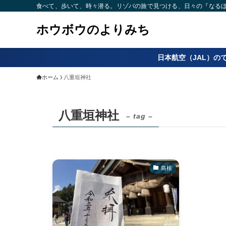
食べて、歩いて、時々潜る。リゾバの旅で見つける、日々の『なるほど
ホウボウのよりみち
日本航空（JAL）の
ホーム
八重垣神社
八重垣神社
– tag –
島根