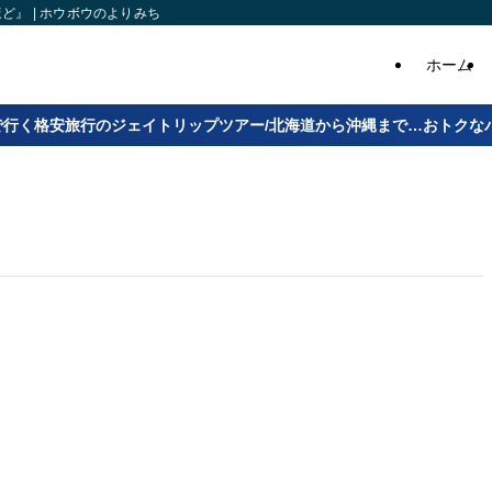
』 | ホウボウのよりみち
ホーム
で行く格安旅行のジェイトリップツアー/北海道から沖縄まで…おトクな