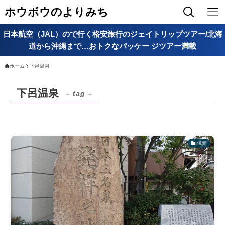
ホウボウのよりみち
日本航空（JAL）ので行く格安旅行のジェイトリップツアー/北海
道から沖縄まで…おトクなパッケー ジツアー満載
ホーム
下呂温泉
下呂温泉
– tag –
滋賀