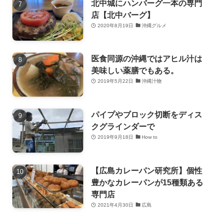
北中城にハンバーグ一本の専門
店【北中バーグ】
2020年8月19日
沖縄グルメ
医食同源の沖縄ではアヒル汁は
美味しい薬膳でもある。
2019年5月22日
沖縄汁物
パイプやブロック切断をディス
クグラインダーで
2019年9月18日
How to
【広島カレーパン研究所】個性
豊かなカレーパンが15種類ある
専門店
2021年4月30日
広島