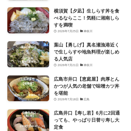
横須賀【夕凪】生しらす丼を食
べるならここ！気軽に湘南しら
すを満喫
2026年7月25日
神奈川
葉山【勇しげ】真名瀬漁港近く
で生しらすや地魚料理が楽しめ
る人気店
2026年7月21日
神奈川
広島市井口【恵庭屋】肉厚とん
かつが人気の老舗で味噌カツ丼
を堪能
2026年7月18日
広島
広島井口【寿し若】6月に2回通
っても、やっぱり日替り寿し大
定食