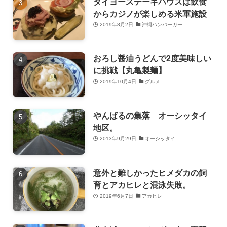
タイヨーステーキハウスは飲食
からカジノが楽しめる米軍施設
2019年8月2日
沖縄ハンバーガー
おろし醤油うどんで2度美味しい
に挑戦【丸亀製麺】
2019年10月4日
グルメ
やんばるの集落 オーシッタイ
地区。
2013年9月29日
オーシッタイ
意外と難しかったヒメダカの飼
育とアカヒレと混泳失敗。
2019年6月7日
アカヒレ