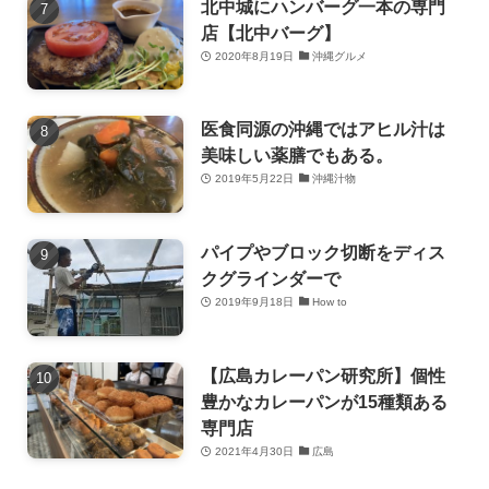
北中城にハンバーグ一本の専門
店【北中バーグ】
2020年8月19日
沖縄グルメ
医食同源の沖縄ではアヒル汁は
美味しい薬膳でもある。
2019年5月22日
沖縄汁物
パイプやブロック切断をディス
クグラインダーで
2019年9月18日
How to
【広島カレーパン研究所】個性
豊かなカレーパンが15種類ある
専門店
2021年4月30日
広島