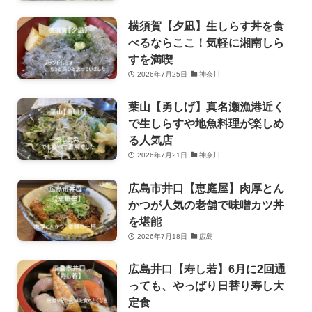
横須賀【夕凪】生しらす丼を食
べるならここ！気軽に湘南しら
すを満喫
2026年7月25日
神奈川
葉山【勇しげ】真名瀬漁港近く
で生しらすや地魚料理が楽しめ
る人気店
2026年7月21日
神奈川
広島市井口【恵庭屋】肉厚とん
かつが人気の老舗で味噌カツ丼
を堪能
2026年7月18日
広島
広島井口【寿し若】6月に2回通
っても、やっぱり日替り寿し大
定食