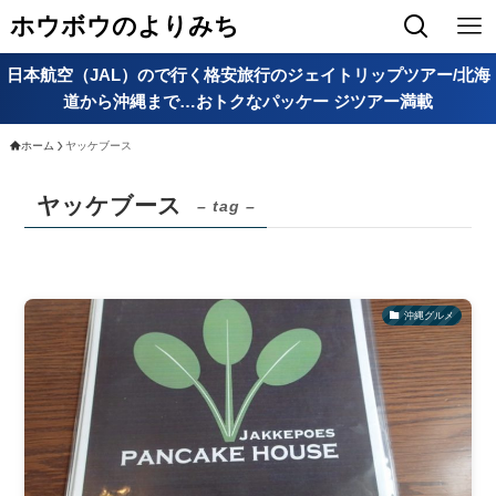
ホウボウのよりみち
日本航空（JAL）ので行く格安旅行のジェイトリップツアー/北海
道から沖縄まで…おトクなパッケー ジツアー満載
ホーム
ヤッケブース
ヤッケブース
– tag –
沖縄グルメ