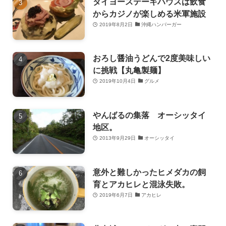
タイヨーステーキハウスは飲食
からカジノが楽しめる米軍施設
2019年8月2日
沖縄ハンバーガー
おろし醤油うどんで2度美味しい
に挑戦【丸亀製麺】
2019年10月4日
グルメ
やんばるの集落 オーシッタイ
地区。
2013年9月29日
オーシッタイ
意外と難しかったヒメダカの飼
育とアカヒレと混泳失敗。
2019年6月7日
アカヒレ