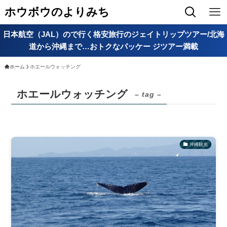
ホウボウのよりみち
日本航空（JAL）ので行く格安旅行のジェイトリップツアー/北海
道から沖縄まで…おトクなパッケー ジツアー満載
ホーム
ホエールウォッチング
ホエールウォッチング
– tag –
沖縄観光