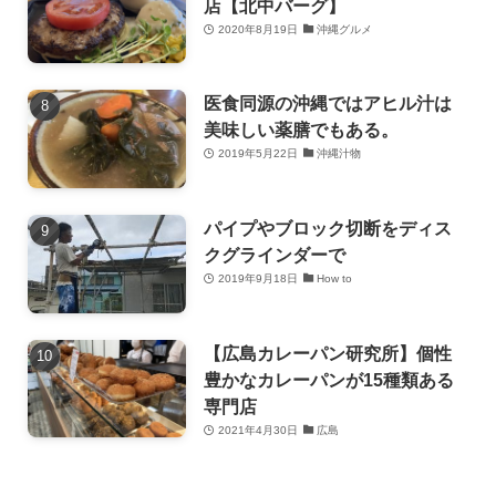
店【北中バーグ】
2020年8月19日
沖縄グルメ
医食同源の沖縄ではアヒル汁は
美味しい薬膳でもある。
2019年5月22日
沖縄汁物
パイプやブロック切断をディス
クグラインダーで
2019年9月18日
How to
【広島カレーパン研究所】個性
豊かなカレーパンが15種類ある
専門店
2021年4月30日
広島