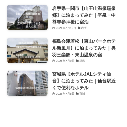
岩手県一関市【山王山温泉瑞泉
郷】に泊まってみた｜平泉・中
尊寺参拝後に宿泊
2026年7月12日
岩手
福島会津若松【東山パークホテ
ル新風月】に泊まってみた｜奥
羽三楽郷・東山温泉の宿
2026年7月9日
福島
宮城県【ホテルJALシティ仙
台】に泊まってみた｜仙台駅近
くで便利なホテル
2026年7月5日
宮城