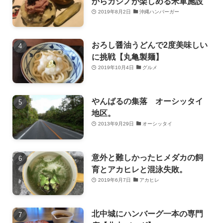
からカジノが楽しめる米軍施設
2019年8月2日
沖縄ハンバーガー
おろし醤油うどんで2度美味しい
に挑戦【丸亀製麺】
2019年10月4日
グルメ
やんばるの集落 オーシッタイ
地区。
2013年9月29日
オーシッタイ
意外と難しかったヒメダカの飼
育とアカヒレと混泳失敗。
2019年6月7日
アカヒレ
北中城にハンバーグ一本の専門