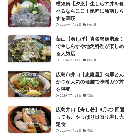
横須賀【夕凪】生しらす丼を食
べるならここ！気軽に湘南しら
すを満喫
2026年7月25日
神奈川
葉山【勇しげ】真名瀬漁港近く
で生しらすや地魚料理が楽しめ
る人気店
2026年7月21日
神奈川
広島市井口【恵庭屋】肉厚とん
かつが人気の老舗で味噌カツ丼
を堪能
2026年7月18日
広島
広島井口【寿し若】6月に2回通
っても、やっぱり日替り寿し大
定食
2026年7月15日
広島