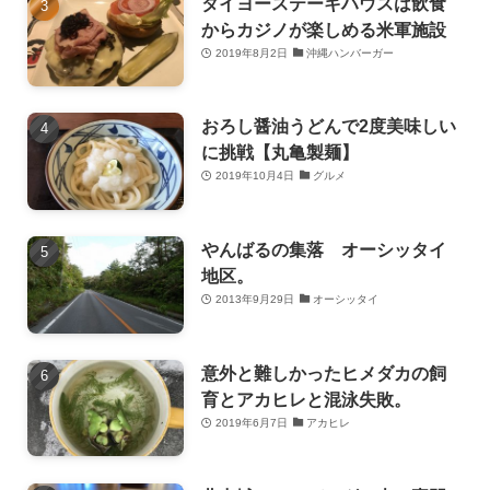
タイヨーステーキハウスは飲食
からカジノが楽しめる米軍施設
2019年8月2日
沖縄ハンバーガー
おろし醤油うどんで2度美味しい
に挑戦【丸亀製麺】
2019年10月4日
グルメ
やんばるの集落 オーシッタイ
地区。
2013年9月29日
オーシッタイ
意外と難しかったヒメダカの飼
育とアカヒレと混泳失敗。
2019年6月7日
アカヒレ