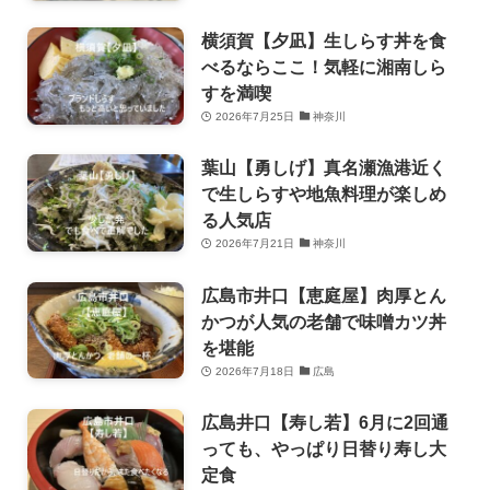
横須賀【夕凪】生しらす丼を食
べるならここ！気軽に湘南しら
すを満喫
2026年7月25日
神奈川
葉山【勇しげ】真名瀬漁港近く
で生しらすや地魚料理が楽しめ
る人気店
2026年7月21日
神奈川
広島市井口【恵庭屋】肉厚とん
かつが人気の老舗で味噌カツ丼
を堪能
2026年7月18日
広島
広島井口【寿し若】6月に2回通
っても、やっぱり日替り寿し大
定食