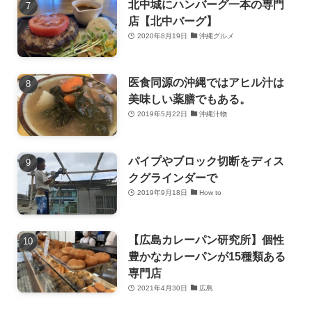
北中城にハンバーグ一本の専門
店【北中バーグ】
2020年8月19日
沖縄グルメ
医食同源の沖縄ではアヒル汁は
美味しい薬膳でもある。
2019年5月22日
沖縄汁物
パイプやブロック切断をディス
クグラインダーで
2019年9月18日
How to
【広島カレーパン研究所】個性
豊かなカレーパンが15種類ある
専門店
2021年4月30日
広島