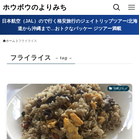
ホウボウのよりみち
日本航空（JAL）ので行く格安旅行のジェイトリップツアー/北海
道から沖縄まで…おトクなパッケー ジツアー満載
ホーム
フライライス
フライライス
– tag –
沖縄グルメ