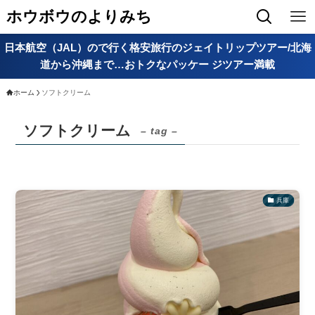
ホウボウのよりみち
日本航空（JAL）ので行く格安旅行のジェイトリップツアー/北海
道から沖縄まで…おトクなパッケー ジツアー満載
ホーム
ソフトクリーム
ソフトクリーム
– tag –
兵庫