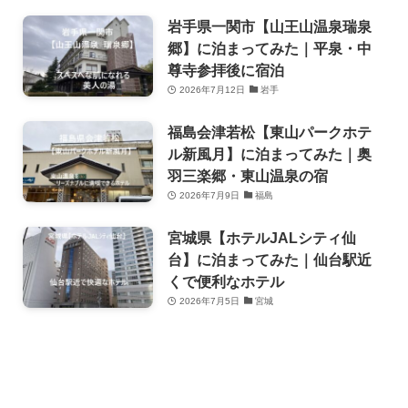
岩手県一関市【山王山温泉瑞泉
郷】に泊まってみた｜平泉・中
尊寺参拝後に宿泊
2026年7月12日
岩手
福島会津若松【東山パークホテ
ル新風月】に泊まってみた｜奥
羽三楽郷・東山温泉の宿
2026年7月9日
福島
宮城県【ホテルJALシティ仙
台】に泊まってみた｜仙台駅近
くで便利なホテル
2026年7月5日
宮城