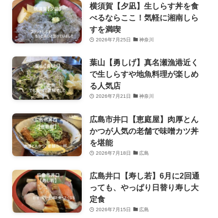
横須賀【夕凪】生しらす丼を食
べるならここ！気軽に湘南しら
すを満喫
2026年7月25日
神奈川
葉山【勇しげ】真名瀬漁港近く
で生しらすや地魚料理が楽しめ
る人気店
2026年7月21日
神奈川
広島市井口【恵庭屋】肉厚とん
かつが人気の老舗で味噌カツ丼
を堪能
2026年7月18日
広島
広島井口【寿し若】6月に2回通
っても、やっぱり日替り寿し大
定食
2026年7月15日
広島