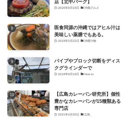
店【北中バーグ】
2020年8月19日
沖縄グルメ
医食同源の沖縄ではアヒル汁は
美味しい薬膳でもある。
2019年5月22日
沖縄汁物
パイプやブロック切断をディス
クグラインダーで
2019年9月18日
How to
【広島カレーパン研究所】個性
豊かなカレーパンが15種類ある
専門店
2021年4月30日
広島