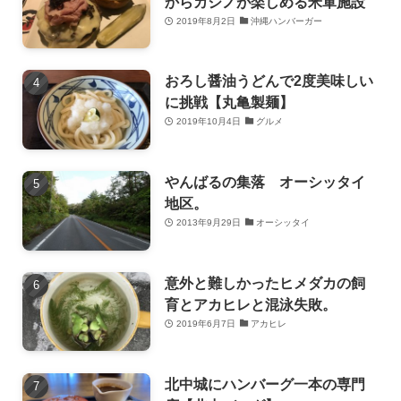
からカジノが楽しめる米軍施設
2019年8月2日
沖縄ハンバーガー
おろし醤油うどんで2度美味しい
に挑戦【丸亀製麺】
2019年10月4日
グルメ
やんばるの集落 オーシッタイ
地区。
2013年9月29日
オーシッタイ
意外と難しかったヒメダカの飼
育とアカヒレと混泳失敗。
2019年6月7日
アカヒレ
北中城にハンバーグ一本の専門