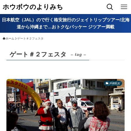
ホウボウのよりみち
日本航空（JAL）ので行く格安旅行のジェイトリップツアー/北海
道から沖縄まで…おトクなパッケー ジツアー満載
ホーム
ゲート＃２フェスタ
ゲート＃２フェスタ
– tag –
沖縄観光