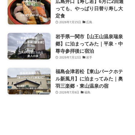
広島井口【寿し若】6月に2回通
っても、やっぱり日替り寿し大
定食
2026年7月15日
広島
岩手県一関市【山王山温泉瑞泉
郷】に泊まってみた｜平泉・中
尊寺参拝後に宿泊
2026年7月12日
岩手
福島会津若松【東山パークホテ
ル新風月】に泊まってみた｜奥
羽三楽郷・東山温泉の宿
2026年7月9日
福島