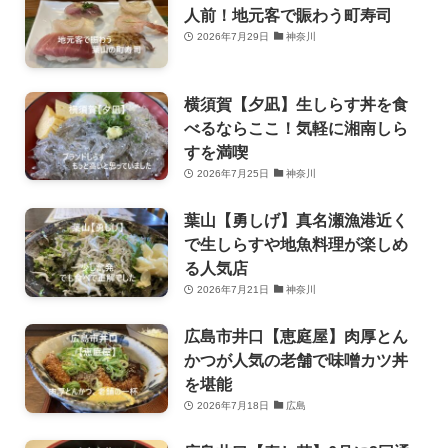
人前！地元客で賑わう町寿司
2026年7月29日
神奈川
横須賀【夕凪】生しらす丼を食
べるならここ！気軽に湘南しら
すを満喫
2026年7月25日
神奈川
葉山【勇しげ】真名瀬漁港近く
で生しらすや地魚料理が楽しめ
る人気店
2026年7月21日
神奈川
広島市井口【恵庭屋】肉厚とん
かつが人気の老舗で味噌カツ丼
を堪能
2026年7月18日
広島