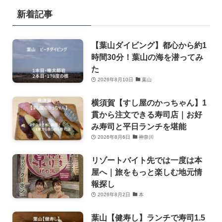
新着記事
【葉山ダイビング】都心から約1
時間30分！葉山の海を潜ってみ
た
2026年8月10日
葉山
横須賀【すし屋のかっちゃん】1
貫から注文できる寿司店｜お好
み寿司と平日ランチを堪能
2026年8月6日
神奈川
リゾートバイト先では一度は本
屋へ｜旅をもっと楽しむ地元情
報探し
2026年8月2日
本
葉山【健寿し】ランチで寿司1.5