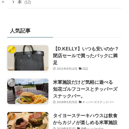
本
(12)
人気記事
【D.KELLY】いつも安いのか？
閉店セールで買ったバックに満
足
2021年6月12日
日記
米軍施設だけど気軽に遊べる
知花ゴルフコースとチッパーズ
スナックバー。
2018年5月25日
チッパーズスナックバー
タイヨーステーキハウスは飲食
からカジノが楽しめる米軍施設
2019年8月2日
沖縄ハンバーガー