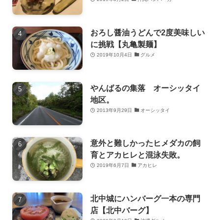
おろし醤油うどんで2度美味しい
に挑戦【丸亀製麺】
2019年10月4日
グルメ
やんばるの集落 オーシッタイ
地区。
2013年9月29日
オーシッタイ
意外と難しかったヒメダカの飼
育とアカヒレと混泳失敗。
2019年6月7日
アカヒレ
北中城にハンバーグ一本の専門
店【北中バーグ】