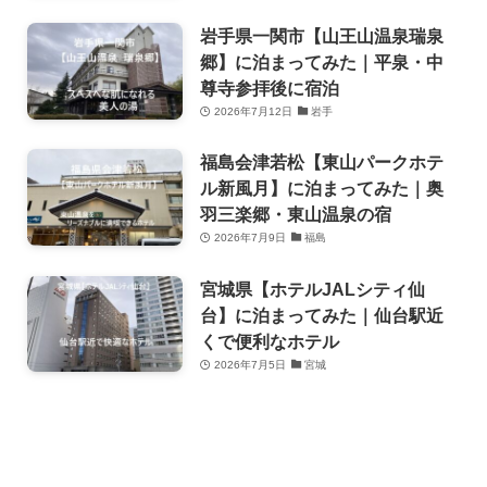
岩手県一関市【山王山温泉瑞泉
郷】に泊まってみた｜平泉・中
尊寺参拝後に宿泊
2026年7月12日
岩手
福島会津若松【東山パークホテ
ル新風月】に泊まってみた｜奥
羽三楽郷・東山温泉の宿
2026年7月9日
福島
宮城県【ホテルJALシティ仙
台】に泊まってみた｜仙台駅近
くで便利なホテル
2026年7月5日
宮城