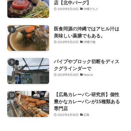
店【北中バーグ】
2020年8月19日
沖縄グルメ
医食同源の沖縄ではアヒル汁は
美味しい薬膳でもある。
2019年5月22日
沖縄汁物
パイプやブロック切断をディス
クグラインダーで
2019年9月18日
How to
【広島カレーパン研究所】個性
豊かなカレーパンが15種類ある
専門店
2021年4月30日
広島