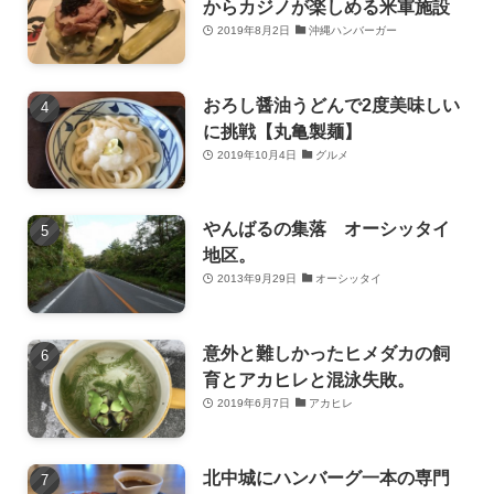
からカジノが楽しめる米軍施設
2019年8月2日
沖縄ハンバーガー
おろし醤油うどんで2度美味しい
に挑戦【丸亀製麺】
2019年10月4日
グルメ
やんばるの集落 オーシッタイ
地区。
2013年9月29日
オーシッタイ
意外と難しかったヒメダカの飼
育とアカヒレと混泳失敗。
2019年6月7日
アカヒレ
北中城にハンバーグ一本の専門