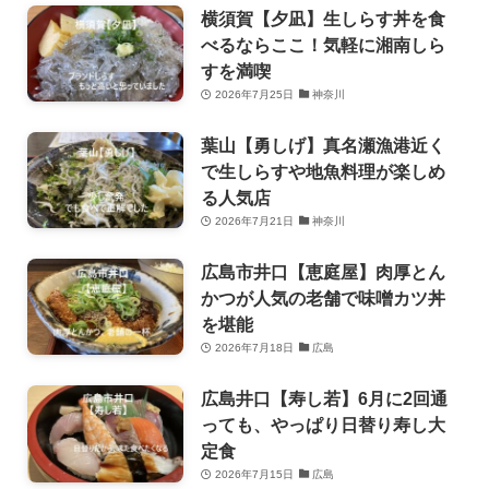
横須賀【夕凪】生しらす丼を食
べるならここ！気軽に湘南しら
すを満喫
2026年7月25日
神奈川
葉山【勇しげ】真名瀬漁港近く
で生しらすや地魚料理が楽しめ
る人気店
2026年7月21日
神奈川
広島市井口【恵庭屋】肉厚とん
かつが人気の老舗で味噌カツ丼
を堪能
2026年7月18日
広島
広島井口【寿し若】6月に2回通
っても、やっぱり日替り寿し大
定食
2026年7月15日
広島