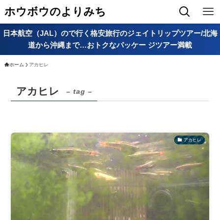
ホウボウのよりみち
日本航空（JAL）ので行く格安旅行のジェイトリップツアー/北海
道から沖縄まで…おトクなパッケー ジツアー満載
ホーム
アカヒレ
アカヒレ
– tag –
アカヒレ