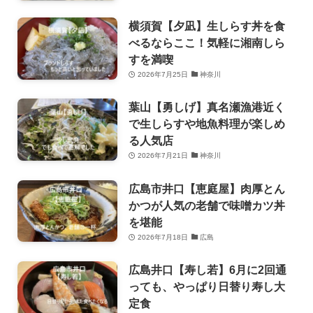
横須賀【夕凪】生しらす丼を食
べるならここ！気軽に湘南しら
すを満喫
2026年7月25日
神奈川
葉山【勇しげ】真名瀬漁港近く
で生しらすや地魚料理が楽しめ
る人気店
2026年7月21日
神奈川
広島市井口【恵庭屋】肉厚とん
かつが人気の老舗で味噌カツ丼
を堪能
2026年7月18日
広島
広島井口【寿し若】6月に2回通
っても、やっぱり日替り寿し大
定食