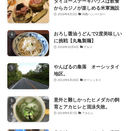
タイヨーステーキハウスは飲食
からカジノが楽しめる米軍施設
2019年8月2日
沖縄ハンバーガー
おろし醤油うどんで2度美味しい
に挑戦【丸亀製麺】
2019年10月4日
グルメ
やんばるの集落 オーシッタイ
地区。
2013年9月29日
オーシッタイ
意外と難しかったヒメダカの飼
育とアカヒレと混泳失敗。
2019年6月7日
アカヒレ