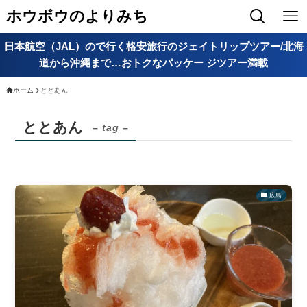
ホウボウのよりみち
日本航空（JAL）ので行く格安旅行のジェイトリップツアー/北海
道から沖縄まで…おトクなパッケー ジツアー満載
ホーム
ととあん
ととあん
– tag –
広島