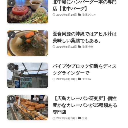
北中城にハンバーグ一本の専門
店【北中バーグ】
2020年8月19日
沖縄グルメ
医食同源の沖縄ではアヒル汁は
美味しい薬膳でもある。
2019年5月22日
沖縄汁物
パイプやブロック切断をディス
クグラインダーで
2019年9月18日
How to
【広島カレーパン研究所】個性
豊かなカレーパンが15種類ある
専門店
2021年4月30日
広島