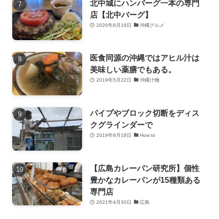
北中城にハンバーグ一本の専門
店【北中バーグ】
2020年8月19日
沖縄グルメ
医食同源の沖縄ではアヒル汁は
美味しい薬膳でもある。
2019年5月22日
沖縄汁物
パイプやブロック切断をディス
クグラインダーで
2019年9月18日
How to
【広島カレーパン研究所】個性
豊かなカレーパンが15種類ある
専門店
2021年4月30日
広島