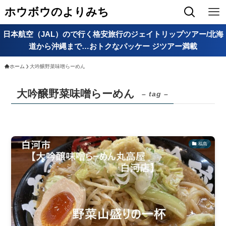
ホウボウのよりみち
日本航空（JAL）ので行く格安旅行のジェイトリップツアー/北海
道から沖縄まで…おトクなパッケー ジツアー満載
ホーム
大吟醸野菜味噌らーめん
大吟醸野菜味噌らーめん
– tag –
福島