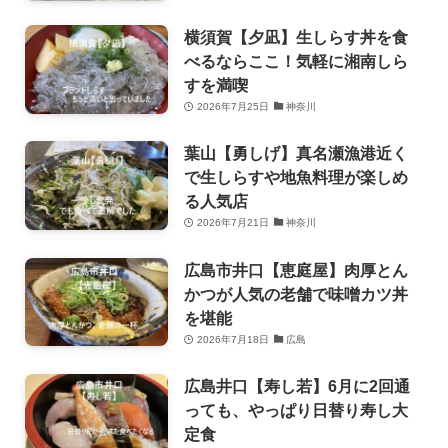
横須賀【夕凪】生しらす丼を食
べるならここ！気軽に湘南しら
すを満喫
2026年7月25日
神奈川
葉山【勇しげ】真名瀬漁港近く
で生しらすや地魚料理が楽しめ
る人気店
2026年7月21日
神奈川
広島市井口【恵庭屋】肉厚とん
かつが人気の老舗で味噌カツ丼
を堪能
2026年7月18日
広島
広島井口【寿し若】6月に2回通
っても、やっぱり日替り寿し大
定食