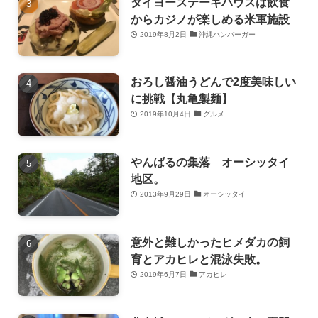
タイヨーステーキハウスは飲食
からカジノが楽しめる米軍施設
2019年8月2日
沖縄ハンバーガー
おろし醤油うどんで2度美味しい
に挑戦【丸亀製麺】
2019年10月4日
グルメ
やんばるの集落 オーシッタイ
地区。
2013年9月29日
オーシッタイ
意外と難しかったヒメダカの飼
育とアカヒレと混泳失敗。
2019年6月7日
アカヒレ