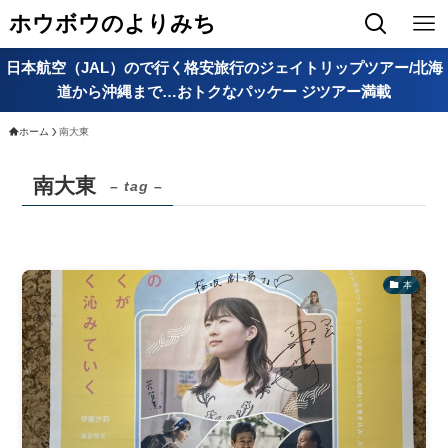
ホウボウのよりみち
日本航空（JAL）ので行く格安旅行のジェイトリップツアー/北海
道から沖縄まで…おトクなパッケー ジツアー満載
ホーム
南大東
南大東
– tag –
本