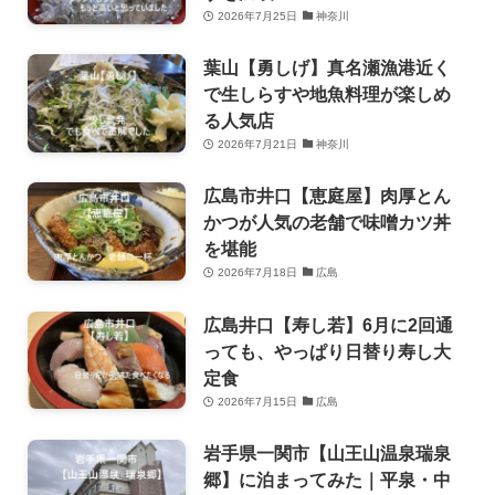
2026年7月25日
神奈川
葉山【勇しげ】真名瀬漁港近く
で生しらすや地魚料理が楽しめ
る人気店
2026年7月21日
神奈川
広島市井口【恵庭屋】肉厚とん
かつが人気の老舗で味噌カツ丼
を堪能
2026年7月18日
広島
広島井口【寿し若】6月に2回通
っても、やっぱり日替り寿し大
定食
2026年7月15日
広島
岩手県一関市【山王山温泉瑞泉
郷】に泊まってみた｜平泉・中