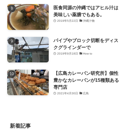
医食同源の沖縄ではアヒル汁は
美味しい薬膳でもある。
2019年5月22日
沖縄汁物
パイプやブロック切断をディス
クグラインダーで
2019年9月18日
How to
【広島カレーパン研究所】個性
豊かなカレーパンが15種類ある
専門店
2021年4月30日
広島
新着記事