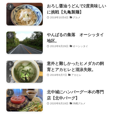
おろし醤油うどんで2度美味しい
に挑戦【丸亀製麺】
2019年10月4日
グルメ
やんばるの集落 オーシッタイ
地区。
2013年9月29日
オーシッタイ
意外と難しかったヒメダカの飼
育とアカヒレと混泳失敗。
2019年6月7日
アカヒレ
北中城にハンバーグ一本の専門
店【北中バーグ】
2020年8月19日
沖縄グルメ