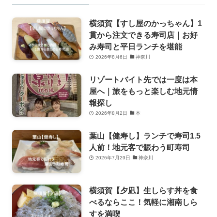
横須賀【すし屋のかっちゃん】1
貫から注文できる寿司店｜お好
み寿司と平日ランチを堪能
2026年8月6日
神奈川
リゾートバイト先では一度は本
屋へ｜旅をもっと楽しむ地元情
報探し
2026年8月2日
本
葉山【健寿し】ランチで寿司1.5
人前！地元客で賑わう町寿司
2026年7月29日
神奈川
横須賀【夕凪】生しらす丼を食
べるならここ！気軽に湘南しら
すを満喫